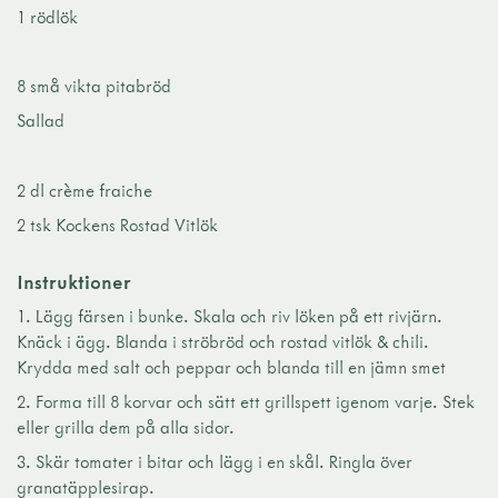
1 rödlök
8 små vikta pitabröd
Sallad
2 dl crème fraiche
2 tsk Kockens Rostad Vitlök
Instruktioner
Lägg färsen i bunke. Skala och riv löken på ett rivjärn.
Knäck i ägg. Blanda i ströbröd och rostad vitlök & chili.
Krydda med salt och peppar och blanda till en jämn smet
Forma till 8 korvar och sätt ett grillspett igenom varje. Stek
eller grilla dem på alla sidor.
Skär tomater i bitar och lägg i en skål. Ringla över
granatäpplesirap.