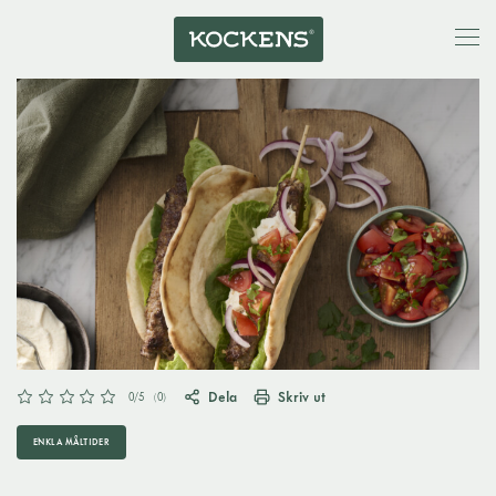
Dela
Skriv ut
0
/5
(
0
)
ENKLA MÅLTIDER