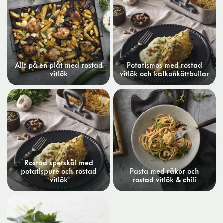
Allt på en plåt med rostad
Potatismos med rostad
vitlök
vitlök och kalkonköttbullar
Rostad spetskål med
potatispuré och rostad
Pasta med räkor och
vitlök
rostad vitlök & chili