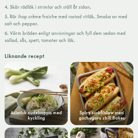
Skär rödlök i strimlor och ställ åt sidan.
Rör ihop crème fraiche med rostad vitlök. Smaka av med
salt och peppar.
Värm bröden enligt anvisningar och fyll dem sedan med
sallad, sås, spett, tomater och lök.
Liknande recept
Asiatisk nudelsoppa med
Spicy surkålslaw med
kyckling
gochugaru chili flakes