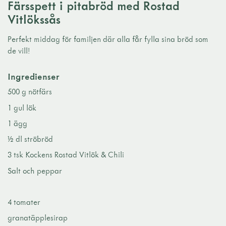
Färsspett i pitabröd med Rostad
Vitlökssås
Perfekt middag för familjen där alla får fylla sina bröd som
de vill!
Ingredienser
500 g nötfärs
1 gul lök
1 ägg
½ dl ströbröd
3 tsk Kockens Rostad Vitlök & Chili
Salt och peppar
4 tomater
granatäpplesirap