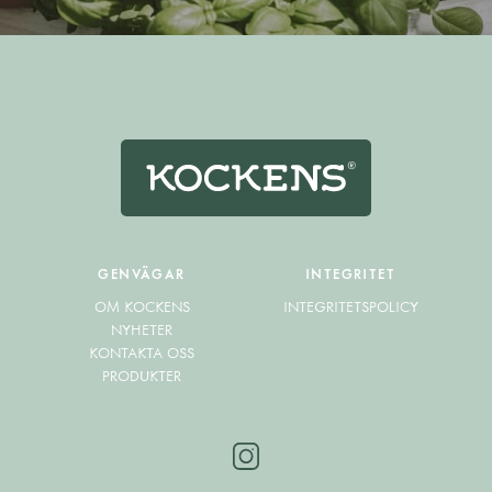
GENVÄGAR
INTEGRITET
OM KOCKENS
INTEGRITETSPOLICY
NYHETER
KONTAKTA OSS
PRODUKTER