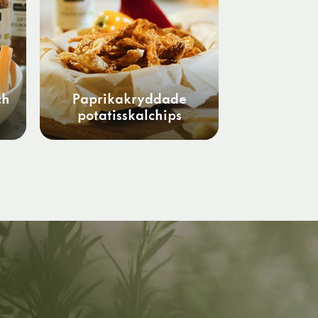
ch
Paprikakryddade
potatisskalchips