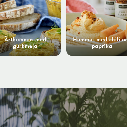
Ärthummus med
Hummus med chili o
gurkmeja
paprika