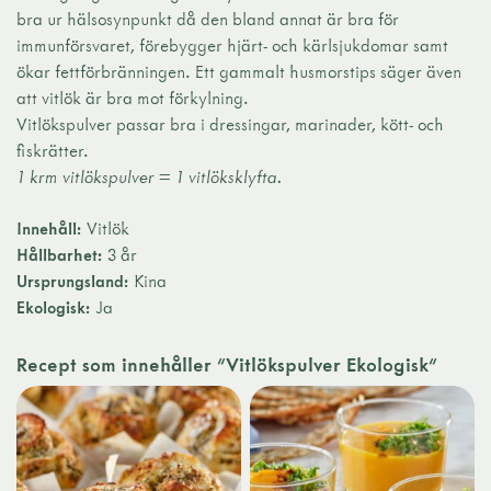
bra ur hälsosynpunkt då den bland annat är bra för
immunförsvaret, förebygger hjärt- och kärlsjukdomar samt
ökar fettförbränningen. Ett gammalt husmorstips säger även
att vitlök är bra mot förkylning.
Vitlökspulver passar bra i dressingar, marinader, kött- och
fiskrätter.
1 krm vitlökspulver = 1 vitlöksklyfta.
Innehåll:
Vitlök
Hållbarhet:
3 år
Ursprungsland:
Kina
Ekologisk:
Ja
Recept som innehåller "Vitlökspulver Ekologisk"