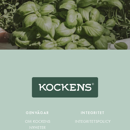
GENVÄGAR
INTEGRITET
OM KOCKENS
INTEGRITETSPOLICY
NYHETER