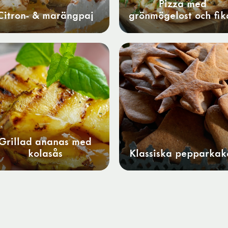
Pizza med
Citron- & marängpaj
grönmögelost och fik
Grillad ananas med
kolasås
Klassiska pepparkak