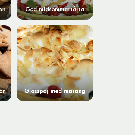
on
God midsommartårta
or
Glasspaj med maräng