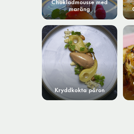
Chokladmousse med
maräng
Kryddkokta päron