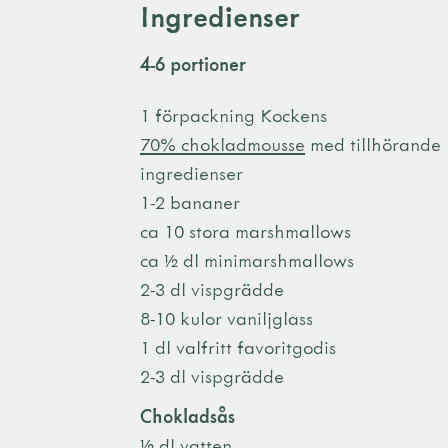
Ingredienser
4-6 portioner
1 förpackning Kockens
70% chokladmousse
med tillhörande
ingredienser
1-2 bananer
ca 10 stora marshmallows
ca ½ dl minimarshmallows
2-3 dl vispgrädde
8-10 kulor vaniljglass
1 dl valfritt favoritgodis
2-3 dl vispgrädde
Chokladsås
½ dl vatten