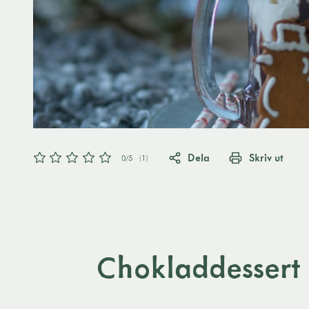
Dela
Skriv ut
0
/5
(
1
)
Chokladdessert 