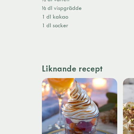
½ dl vispgrädde
1 dl kakao
1 dl socker
Liknande recept