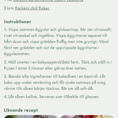
2 krm
Kockens chili flakes
Instruktioner
Vispa samman äggulor och glukossirap. Rör ner citronsaft,
rivet citronskal och ingefära. Vispa äggvitorna separat till
hårt skum och vispa grädden fluffig men inte grynigt. Vänd
först ner grädden och sist de uppvispade äggvitorna i
äggulesmeten.
Häll smeten i en bakpappersklädd form. Täck och ställ in i
frysen i minst 5 timmar eller gärna över natten.
Blanda alla ingredienser till kolasåsen i en kastrull. Låt
koka upp under omrörning och låt sjuda samman på svag
värme tills såsen börjar tjockna. Rör om då och då.
Låt såsen kallna. Serveras som tillbehör till glassen.
Liknande recept