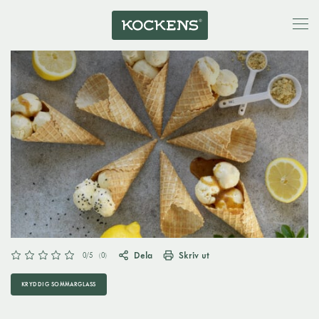
Dela
Skriv ut
0
/5
(
0
)
KRYDDIG SOMMARGLASS