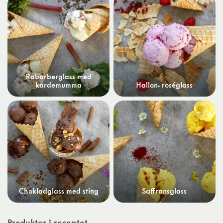
Rabarberglass med
kardemumma
Hallon- roséglass
Chokladglass med sting
Saffransglass
Produkter i receptet