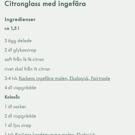
Citronglass med ingefära
Ingredienser
ca 1,5 l
3 ägg delade
2 dl glykossirap
saft från ½-¾ citron
rivet skal från ½ citron
3-4 tsk
Kockens ingefära malen, Ekologisk, Fairtrade
4 dl vispgrädde
Kolasås
1 dl socker
2 dl vispgrädde
1 dl ljus sirap
1 tsk
Kockens kardemumma malen, Ekologisk