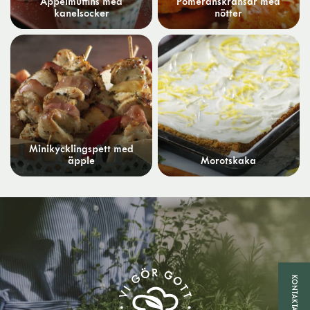
Äppelmuffins med
Pomeranskransar med
kanelsocker
nötter
Minikycklingspett med
äpple
Morotskaka
KONTAKTA OSS!