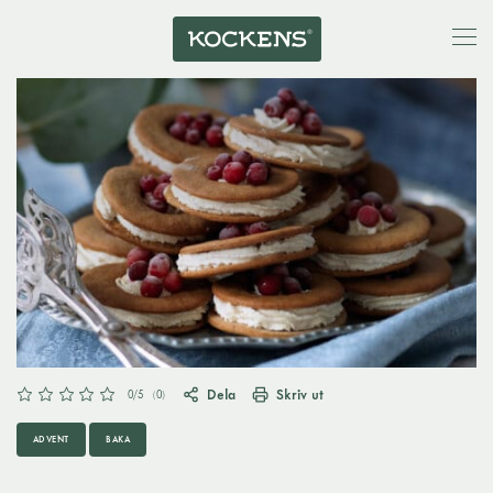
Dela
Skriv ut
0
/5
(
0
)
ADVENT
BAKA