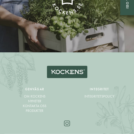
GENVÄGAR
INTEGRITET
OM KOCKENS
INTEGRITETSPOLICY
NYHETER
KONTAKTA OSS
PRODUKTER