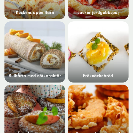
Kockens äppelflarn
Läcker jordgubbspaj
Rulltårta med nötkaraktär
Fröknäckebröd