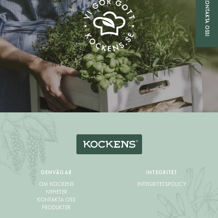
KONTAKTA OSS!
GENVÄGAR
INTEGRITET
OM KOCKENS
INTEGRITETSPOLICY
NYHETER
KONTAKTA OSS
PRODUKTER