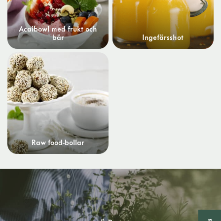
Acaibowl med frukt och
bär
Ingefärsshot
Raw food-bollar