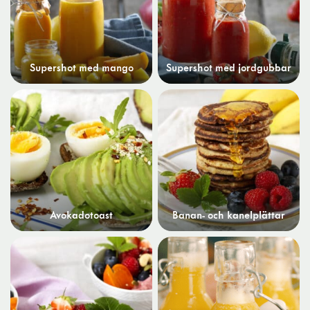
Supershot med mango
Supershot med jordgubbar
Avokadotoast
Banan- och kanelplättar