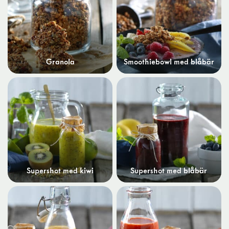
Granola
Smoothiebowl med blåbär
Supershot med kiwi
Supershot med blåbär