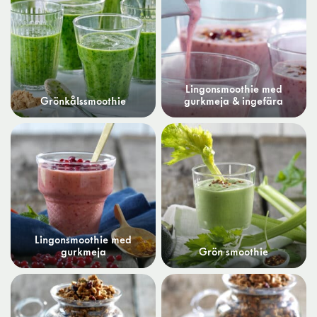
Lingonsmoothie med
Grönkålssmoothie
gurkmeja & ingefära
Lingonsmoothie med
gurkmeja
Grön smoothie