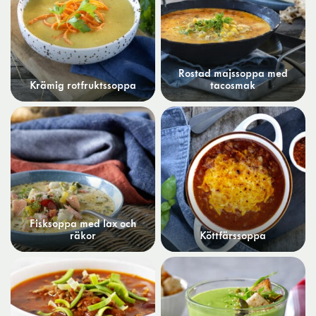
Rostad majssoppa med
Krämig rotfruktssoppa
tacosmak
Fisksoppa med lax och
räkor
Köttfärssoppa