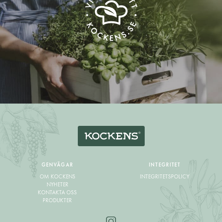
GENVÄGAR
INTEGRITET
OM KOCKENS
INTEGRITETSPOLICY
NYHETER
KONTAKTA OSS
PRODUKTER