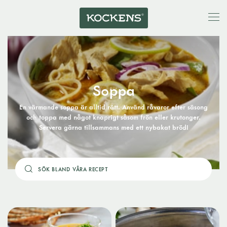
Soppa
En värmande soppa är alltid rätt. Använd råvaror efter säsong
och toppa med något knaprigt såsom frön eller krutonger.
Servera gärna tillsammans med ett nybakat bröd!