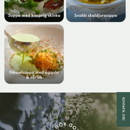
Soppa med knaprig skinka
Snabb skaldjurssoppa
Nässelsoppa med äggula
& vårlök
KONTAKTA OSS!