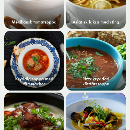
Mexikansk tomatsoppa
Asiatisk laksa med sting
Kryddig soppa med
Pizzakryddad
fårsmäckor
köttfärssoppa