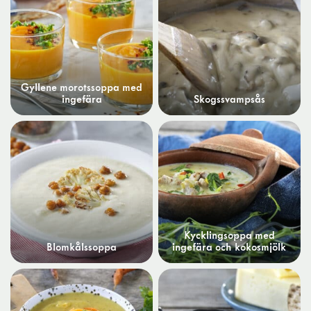
Gyllene morotssoppa med
ingefära
Skogssvampsås
Kycklingsoppa med
Blomkålssoppa
ingefära och kokosmjölk