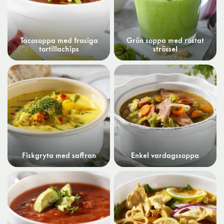
Tacosoppa med frasiga
Grön soppa med rostat
tortillachips
strössel
Fiskgryta med saffran
Enkel vardagssoppa