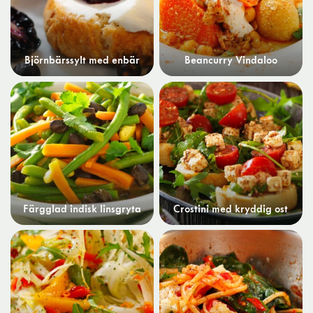
Björnbärssylt med enbär
Beancurry Vindaloo
Färgglad indisk linsgryta
Crostini med kryddig ost