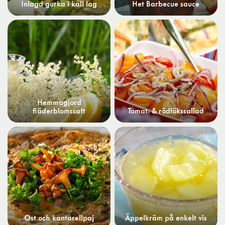
Inlagd gurka i kall lag
Het Barbecue sauce
Hemmagjord
fläderblomssaft
Tomat- & rödlökssallad
Ost och kantarellpaj
Äppelkräm på enkelt vis