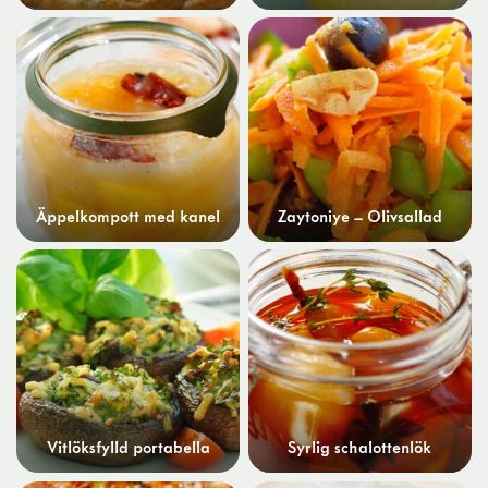
Äppelkompott med kanel
Zaytoniye – Olivsallad
Vitlöksfylld portabella
Syrlig schalottenlök