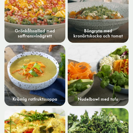
Grönkålssallad med
Böngryta med
saffransvinägrett
kronärtskocka och tomat
Krämig rotfruktssoppa
Nudelbowl med tofu