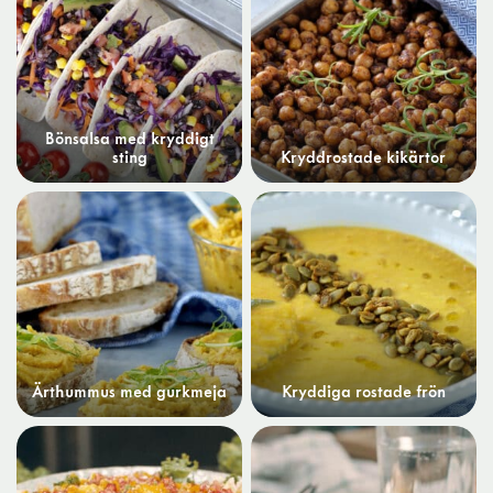
Bönsalsa med kryddigt
sting
Kryddrostade kikärtor
Ärthummus med gurkmeja
Kryddiga rostade frön