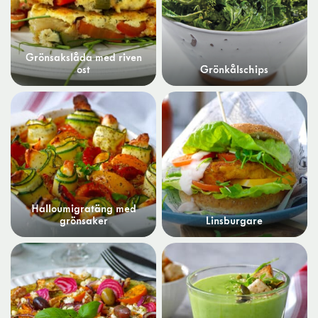
Grönsakslåda med riven
ost
Grönkålschips
Halloumigratäng med
grönsaker
Linsburgare