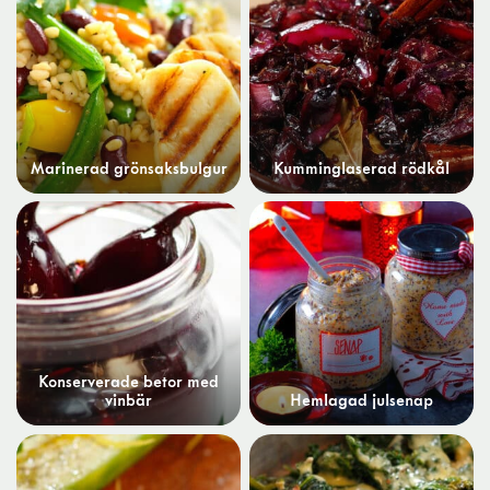
Marinerad grönsaksbulgur
Kumminglaserad rödkål
Konserverade betor med
vinbär
Hemlagad julsenap