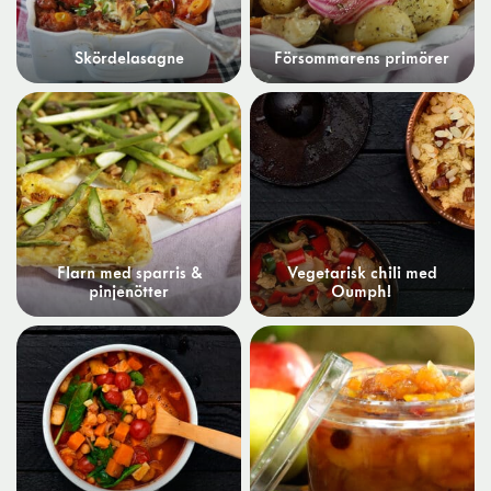
Skördelasagne
Försommarens primörer
Flarn med sparris &
Vegetarisk chili med
pinjenötter
Oumph!