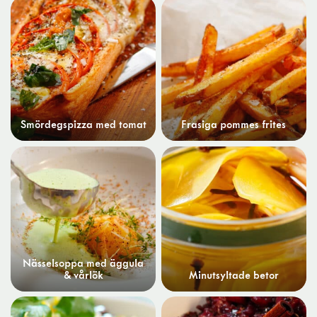
Smördegspizza med tomat
Frasiga pommes frites
Nässelsoppa med äggula
& vårlök
Minutsyltade betor