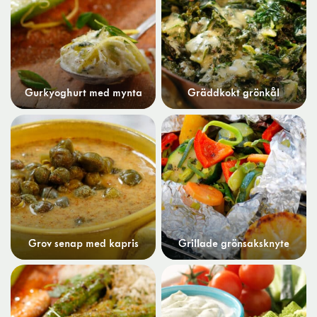
Gurkyoghurt med mynta
Gräddkokt grönkål
Grov senap med kapris
Grillade grönsaksknyte