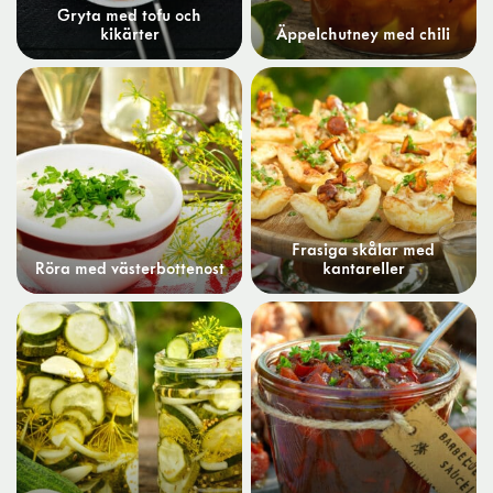
Gryta med tofu och
kikärter
Äppelchutney med chili
Frasiga skålar med
Röra med västerbottenost
kantareller