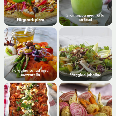
Grön soppa med rostat
Färgstark pizza
strössel
Färgglad sallad med
mozzarella
Färgglad julsallad