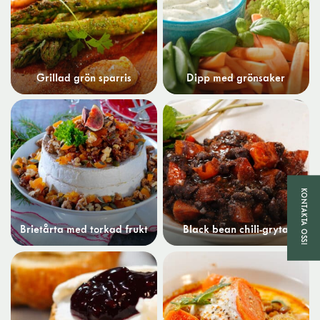
Grillad grön sparris
Dipp med grönsaker
KONTAKTA OSS!
Brietårta med torkad frukt
Black bean chili-gryta