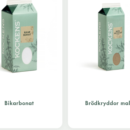
Bikarbonat
Brödkryddor ma