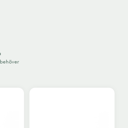
a
 behöver