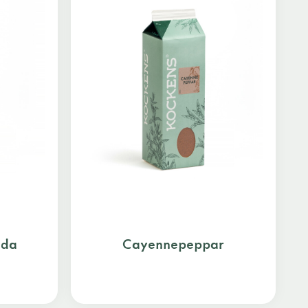
lda
Cayennepeppar