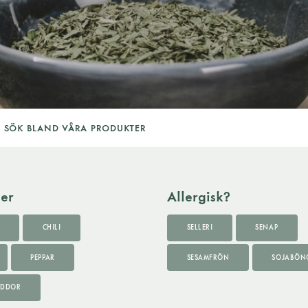
ier
Allergisk?
CHILI
SELLERI
SENAP
PEPPAR
SESAMFRÖN
SOJABÖN
YDDOR