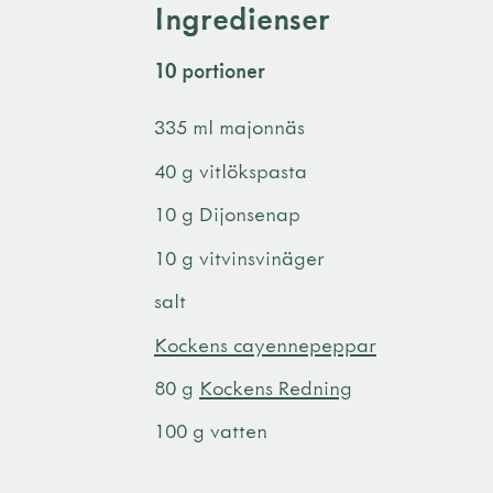
Ingredienser
10 portioner
335 ml majonnäs
40 g vitlökspasta
10 g Dijonsenap
10 g vitvinsvinäger
salt
Kockens cayennepeppar
80 g
Kockens Redning
100 g vatten