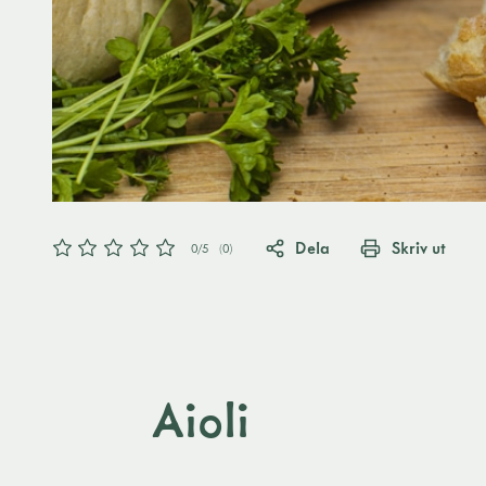
Dela
Skriv ut
0
/5
(
0
)
Aioli