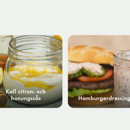
Kall citron- och
honungssås
Hamburgerdressin