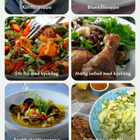
Köttfärssoppa
Blomkålssoppa
Stir fry med kyckling
Matig sallad med kyckling
Snabb skaldjurssoppa
Grillad kycklingfilé