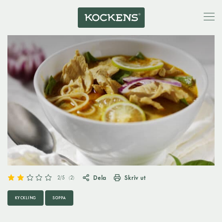
Dela
Skriv ut
2
/5
(
2
)
KYCKLING
SOPPA