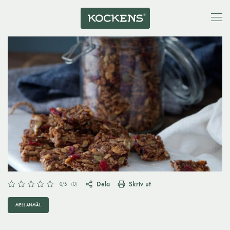
Dela
Skriv ut
0
/5
(
0
)
MELLANMÅL