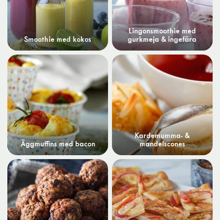
Lingonsmoothie med
Smoothie med kokos
gurkmeja & ingefära
Kardemumma- &
Äggmuffins med bacon
mandelscones