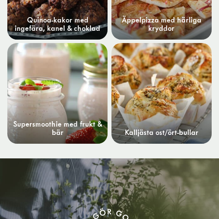
Quinoa-kakor med
Äppelpizza med härliga
ingefära, kanel & choklad
kryddor
Supersmoothie med frukt &
bär
Kalljästa ost/ört-bullar