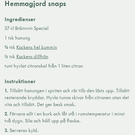
Hemmagjord snaps
Ingredienser
37 cl Brännvin Special
1 tsk honung
¾ tsk
Kockens hel kummin
½ tsk
Kockens dillfrön
tunt hyvlat citronskal från 1 liten citron
Instruktioner
1.
Tillsätt honungen i spriten och rör tills den lösts upp. Tillsätt
resterande kryddor. Hyvla tunna skivor från citronen utan det
vita och tillsätt. Det ger besk smak.
2.
Förvara allt i en burk och låt stå i rumstemperatur i minst
två dygn. Sila och häll upp på flaska.
3.
Serveras kyld.