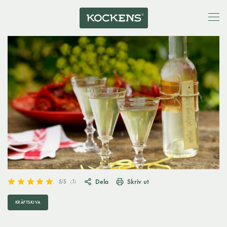
Dela
Skriv ut
5
/5
(
1
)
KRÄFTSKIVA