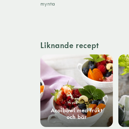
mynta
Liknande recept
Acaibowl med frukt
och bär