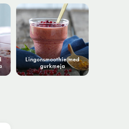
d
Lingonsmoothie med
a
gurkmeja