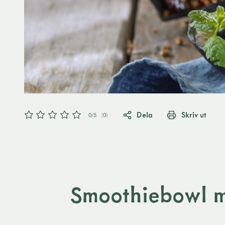
Dela
Skriv ut
0
/5
(
0
)
Smoothiebowl m