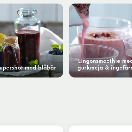
Lingonsmoothie me
upershot med blåbär
gurkmeja & ingefär