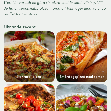
Tips!
Låt var och en göra sin pizza med önskad fyllning. Vill
du ha en supersnabb pizza – bred ett tunt lager med ketchup
istället för tomatröran.
Liknande recept
Kantarellpizza
Smördegspizza med tomat