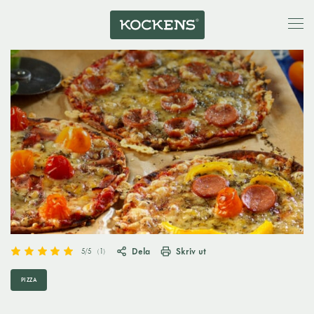
Dela
Skriv ut
5
/5
(
1
)
PIZZA