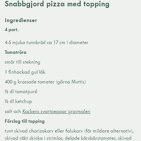
Snabbgjord pizza med topping
Ingredienser
4 port.
4-5 mjuka tunnbröd ca 17 cm i diameter
Tomatröra
smör till stekning
1 finhackad gul lök
400 g krossade tomater (gärna Muttis)
½ dl tomatpuré
½ dl ketchup
salt och
Kockens svartpeppar grovmalen
Förslag till topping
tunt skivad chorizokorv eller falukorv (för mildare alternativ),
skivad rökt skinka i strimlor, delade körsbärstomater, skivad