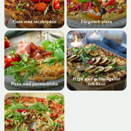
Pizza med tacokrydda
Färgstark pizza
Pizza med grönmögelost
Pizza med parmaskinka
och fikon