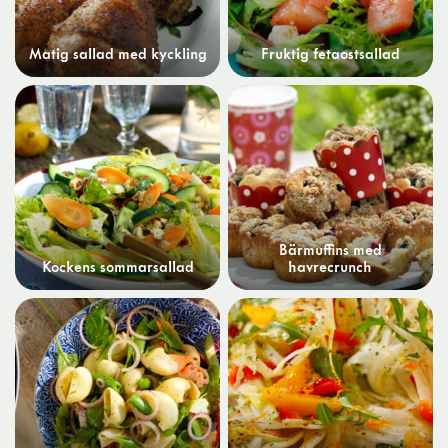
Matig sallad med kyckling
Fruktig fetaostsallad
Bärmuffins med
Kockens sommarsallad
havrecrunch