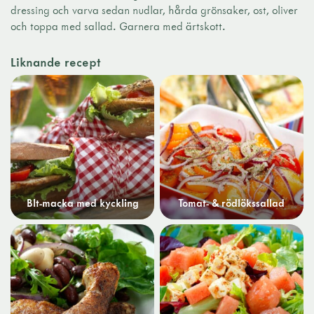
dressing och varva sedan nudlar, hårda grönsaker, ost, oliver
och toppa med sallad. Garnera med ärtskott.
Liknande recept
Blt-macka med kyckling
Tomat- & rödlökssallad