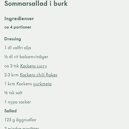
Sommarsallad i burk
Ingredienser
ca 4 portioner
Dressing
1 dl valfri olja
½ dl vit balsamvinäger
ca 3 tsk
Kockens curry
2-3 krm
Kockens chili flakes
1 krm Kockens
gurkmeja
½ tsk salt
1 nypa socker
Sallad
125 g äggnudlar
3 mindre morötter