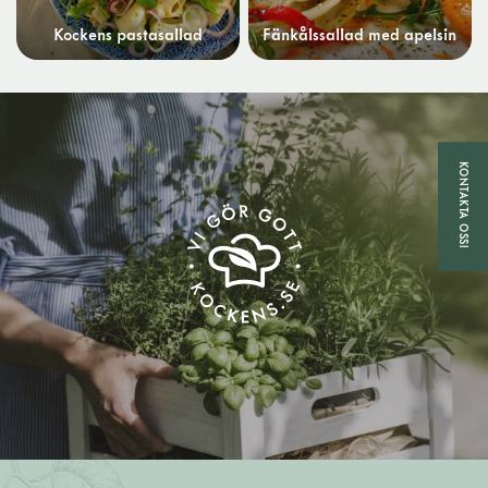
Kockens pastasallad
Fänkålssallad med apelsin
KONTAKTA OSS!