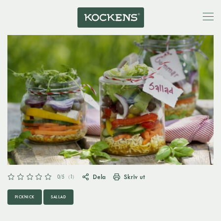
Dela
Skriv ut
0
/5
(
1
)
PICKNICK
SALLAD