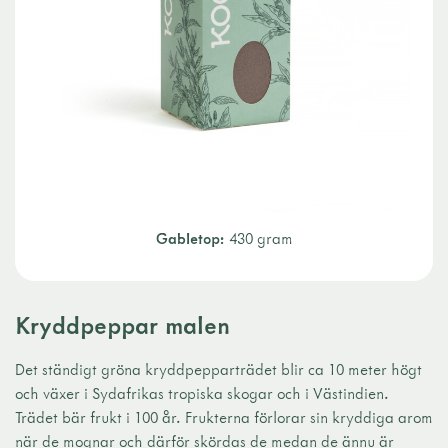
Gabletop:
430 gram
Kryddpeppar malen
Det ständigt gröna kryddpepparträdet blir ca 10 meter högt
och växer i Sydafrikas tropiska skogar och i Västindien.
Trädet bär frukt i 100 år. Frukterna förlorar sin kryddiga arom
när de mognar och därför skördas de medan de ännu är