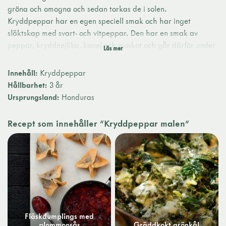
gröna och omogna och sedan torkas de i solen.
Kryddpeppar har en egen speciell smak och har inget
släktskap med svart- och vitpeppar. Den har en smak av
peppar, kryddnejlika, kanel och muskot och går därför under
namnet allkrydda på flera språk, exempelvis engelskans
”allspice”.
Innehåll:
Kryddpeppar
Malen kryddpeppar passar bra i köttbullar, sillinläggningar
Hållbarhet:
3 år
och pastej.
Ursprungsland:
Honduras
Recept som innehåller "Kryddpeppar malen"
Fläskdumplings med
plommonsås
Gräddkokt grönkål