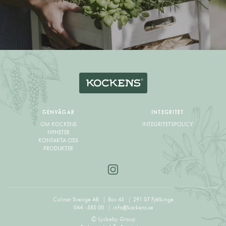
GENVÄGAR
INTEGRITET
OM KOCKENS
INTEGRITETSPOLICY
NYHETER
KONTAKTA OSS
PRODUKTER
Culinar Sverige AB
Box 45
291 07 Fjälkinge
044 - 585 00
info@kockens.se
© Lyckeby Group