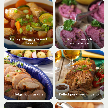
Het kycklinggryta med
Röda linser och
ölkorv
rödbetsröra
Helgrillad fläskfilé
Pulled pork med tillbehör