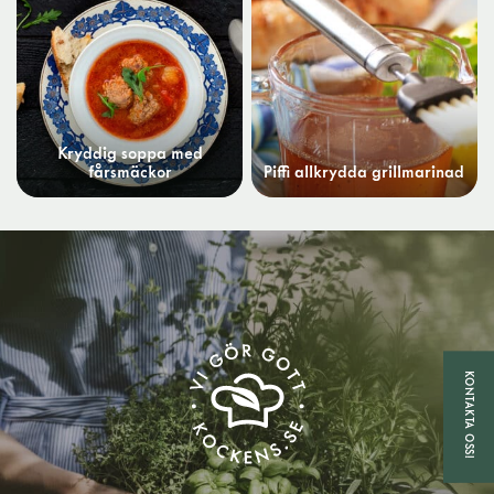
Kryddig soppa med
fårsmäckor
Piffi allkrydda grillmarinad
KONTAKTA OSS!