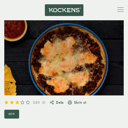
Dela
Skriv ut
2.5
/5
(
2
)
KÖTT