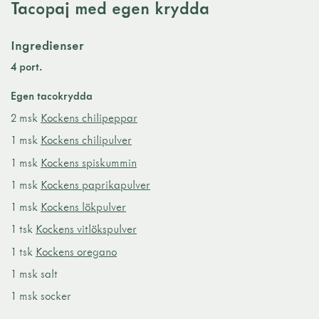
Tacopaj med egen krydda
Ingredienser
4 port.
Egen tacokrydda
2 msk
Kockens chilipeppar
1 msk
Kockens chilipulver
1 msk
Kockens spiskummin
1 msk
Kockens paprikapulver
1 msk
Kockens lökpulver
1 tsk
Kockens vitlökspulver
1 tsk
Kockens oregano
1 msk salt
1 msk socker