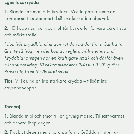
Egen tacokrydda
1.
Blanda samman alla kryddor. Mortla gärna samman
kryddorna i en stor mortel så smakerna blandas väl.
2.
Häll upp i en mörk och lufttät burk eller förvara på ett svalt
och mörkt ställe!
I den här kryddblandningen vet du vad det finns. Salthalten
är inte så hög men det kan du reglera själv i efterhand.
Kryddblandningen har en kraftigare smak och därför även
mindre dosering. Vi rekommenderar 2-4 tsk till 300 g färs.
Prova dig fram för önskad smak.
Tips!
Vill du ha en lite starkare krydda – tillsätt lite
cayennepeppar.
Tacopaj
1.
Blanda mjöl och smör till en grynig massa. Tillsätt vattnet
och arbeta ihop degen.
2.
Tryck ut degen i en smord pajform. Grädda i mitten av