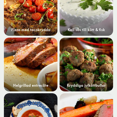
Pizza med tacokrydda
Kall sås till kött & fisk
Helgrillad entrecôte
Kryddiga julköttbullar