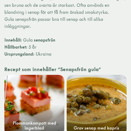
sen bruna och de svarta är starkast. Ofta används en
blandning i senap för att få fram önskad smakstyrka.
Gula senapsfrön passar bra till senap och till olika
inläggningar.
Innehåll:
Gula
senapsfrön
Hållbarhet:
5 år
Ursprungsland:
Ukraina
Recept som innehåller "Senapsfrön gula"
Plommonkompott med
lagerblad
Grov senap med kapris