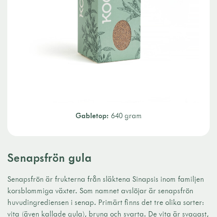
Gabletop:
640 gram
Senapsfrön gula
Senapsfrön är frukterna från släktena Sinapsis inom familjen
korsblommiga växter. Som namnet avslöjar är senapsfrön
huvudingrediensen i senap. Primärt finns det tre olika sorter:
vita (även kallade gula), bruna och svarta. De vita är svagast,