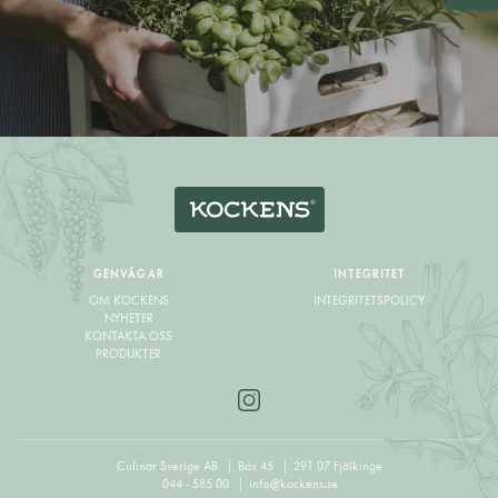
GENVÄGAR
INTEGRITET
OM KOCKENS
INTEGRITETSPOLICY
NYHETER
KONTAKTA OSS
PRODUKTER
Culinar Sverige AB
Box 45
291 07 Fjälkinge
044 - 585 00
info@kockens.se