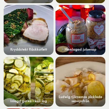
Kryddstekt fläskkotlett
Hemlagad julsenap
Ludwig tjörnemos picklade
Inlagd gurka i kall lag
senapsfrön