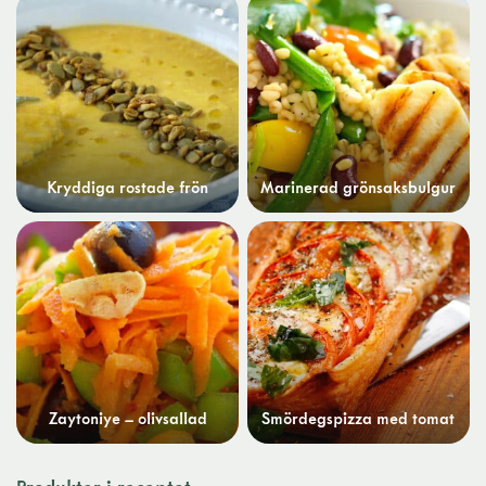
Kryddiga rostade frön
Marinerad grönsaksbulgur
Zaytoniye – olivsallad
Smördegspizza med tomat