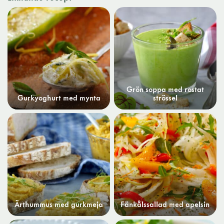
Grön soppa med rostat
Gurkyoghurt med mynta
strössel
Ärthummus med gurkmeja
Fänkålssallad med apelsin