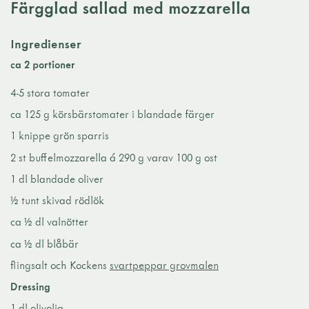
Färgglad sallad med mozzarella
Ingredienser
ca 2 portioner
4-5 stora tomater
ca 125 g körsbärstomater i blandade färger
1 knippe grön sparris
2 st buffelmozzarella á 290 g varav 100 g ost
1 dl blandade oliver
½ tunt skivad rödlök
ca ½ dl valnötter
ca ½ dl blåbär
flingsalt och Kockens
svartpeppar grovmalen
Dressing
1 dl olivolja