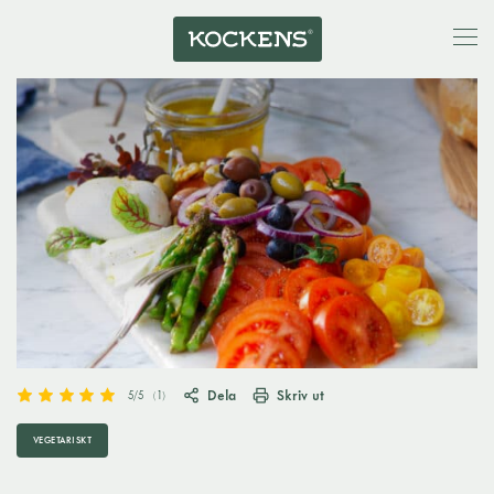
Dela
Skriv ut
5
/5
(
1
)
VEGETARISKT