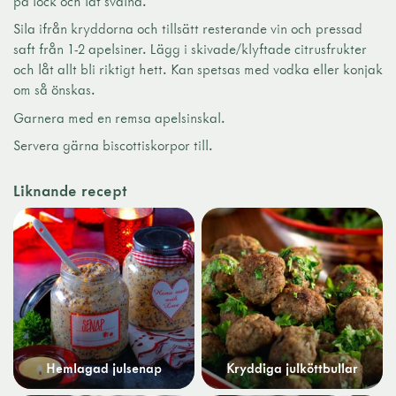
på lock och låt svalna.
Sila ifrån kryddorna och tillsätt resterande vin och pressad
saft från 1-2 apelsiner. Lägg i skivade/klyftade citrusfrukter
och låt allt bli riktigt hett. Kan spetsas med vodka eller konjak
om så önskas.
Garnera med en remsa apelsinskal.
Servera gärna biscottiskorpor till.
Liknande recept
Hemlagad julsenap
Kryddiga julköttbullar