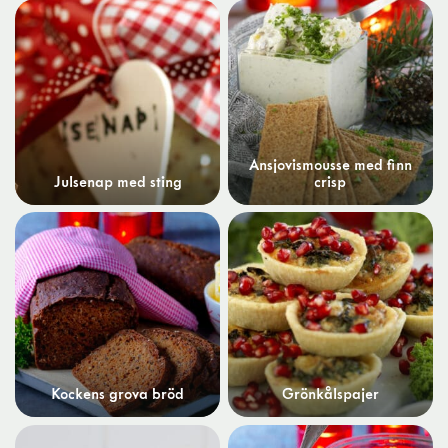
Ansjovismousse med finn
Julsenap med sting
crisp
Kockens grova bröd
Grönkålspajer