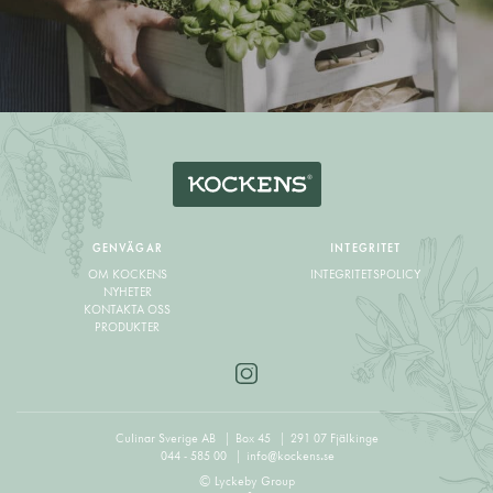
GENVÄGAR
INTEGRITET
OM KOCKENS
INTEGRITETSPOLICY
NYHETER
KONTAKTA OSS
PRODUKTER
Culinar Sverige AB
Box 45
291 07 Fjälkinge
044 - 585 00
info@kockens.se
© Lyckeby Group