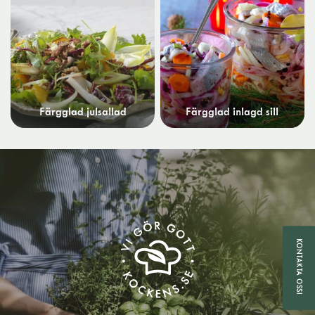
Färgglad julsallad
Färgglad inlagd sill
KONTAKTA OSS!