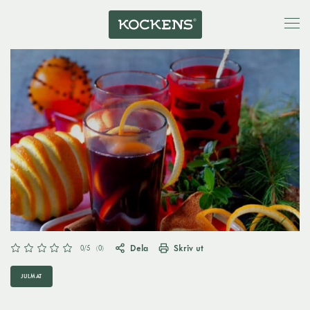
Dela
Skriv ut
0
/5
(
0
)
JULMAT