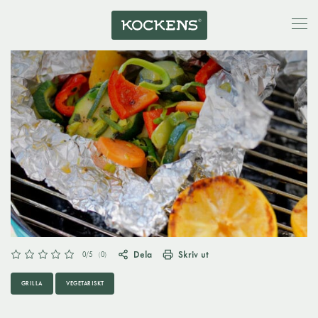
Dela
Skriv ut
0
/5
(
0
)
GRILLA
VEGETARISKT