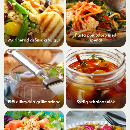
Pasta pomodoro med
Marinerad grönsaksbulgur
spenat
Piffi allkrydda grillmarinad
Syrlig schalottenlök