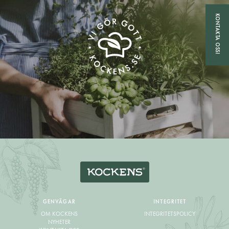
KONTAKTA OSS!
GENVÄGAR
INTEGRITET
OM KOCKENS
INTEGRITETSPOLICY
NYHETER