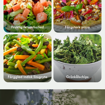
Fruktig fetaostsallad
Färgstark pizza
Färgglad indisk linsgryta
Grönkålschips