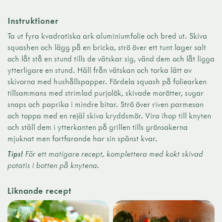
Instruktioner
Ta ut fyra kvadratiska ark aluminiumfolie och bred ut. Skiva
squashen och lägg på en bricka, strö över ett tunt lager salt
och låt stå en stund tills de vätskar sig, vänd dem och låt ligga
ytterligare en stund. Häll från vätskan och torka lätt av
skivorna med hushållspapper. Fördela squash på foliearken
tillsammans med strimlad purjolök, skivade morötter, sugar
snaps och paprika i mindre bitar. Strö över riven parmesan
och toppa med en rejäl skiva kryddsmör. Vira ihop till knyten
och ställ dem i ytterkanten på grillen tills grönsakerna
mjuknat men fortfarande har sin spänst kvar.
Tips!
För ett matigare recept, komplettera med kokt skivad
potatis i botten på knytena.
Liknande recept