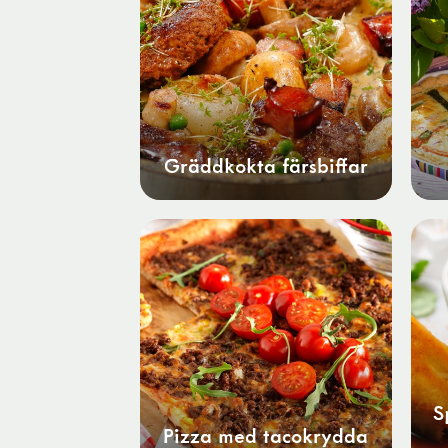
Gräddkokta färsbiffar
S
Pizza med tacokrydda