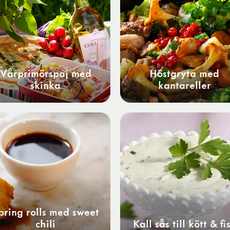
Vårprimörspaj med
Höstgryta med
skinka
kantareller
pring rolls med sweet
chili
Kall sås till kött & fi