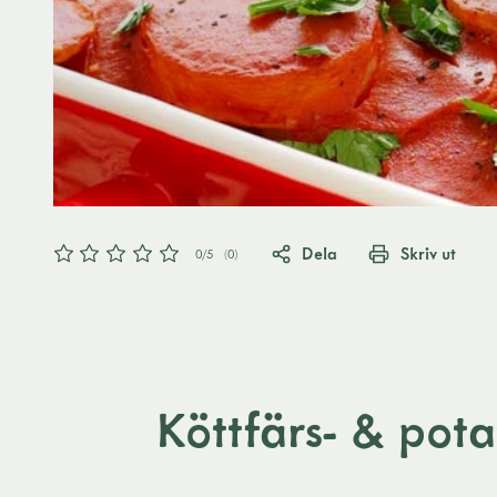
Dela
Skriv ut
0
/5
(
0
)
Köttfärs- & pot