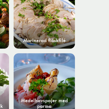
Marinerad fläskfilé
Medelhavspajer med
sk
parma