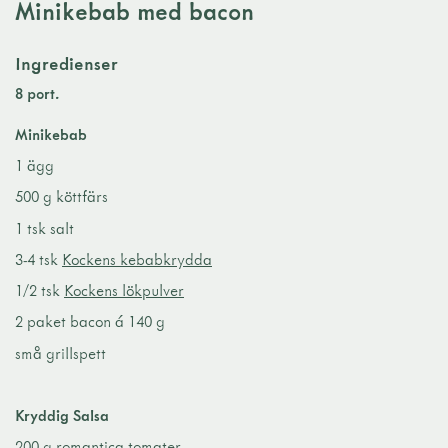
Minikebab med bacon
Ingredienser
8 port.
Minikebab
1 ägg
500 g köttfärs
1 tsk salt
3-4 tsk
Kockens kebabkrydda
1/2 tsk
Kockens lökpulver
2 paket bacon á 140 g
små grillspett
Kryddig Salsa
200 g romantica tomater