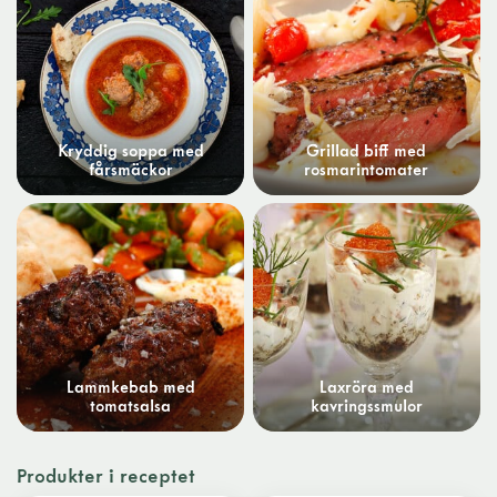
Kryddig soppa med
Grillad biff med
fårsmäckor
rosmarintomater
Lammkebab med
Laxröra med
tomatsalsa
kavringssmulor
Produkter i receptet