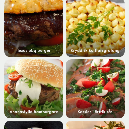
Texas bbq burger
Kryddrik köttfärsgratäng
Ananasfylld hamburgare
Kassler i örtrik sås