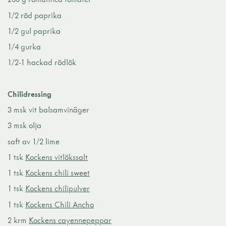
1/2 röd paprika
1/2 gul paprika
1/4 gurka
1/2-1 hackad rödlök
Chilidressing
3 msk vit balsamvinäger
3 msk olja
saft av 1/2 lime
1 tsk
Kockens vitlökssalt
1 tsk
Kockens chili sweet
1 tsk
Kockens chilipulver
1 tsk
Kockens Chili Ancho
2 krm
Kockens cayennepeppar