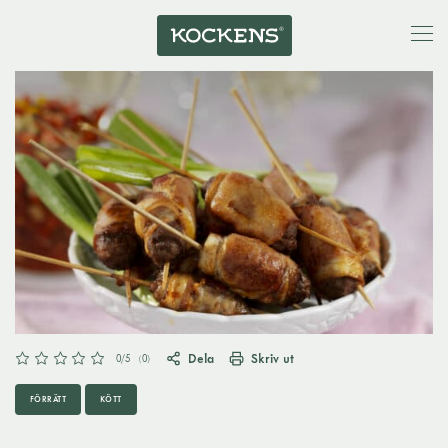
Dela
Skriv ut
0
/5
(
0
)
FÖRRÄTT
KÖTT