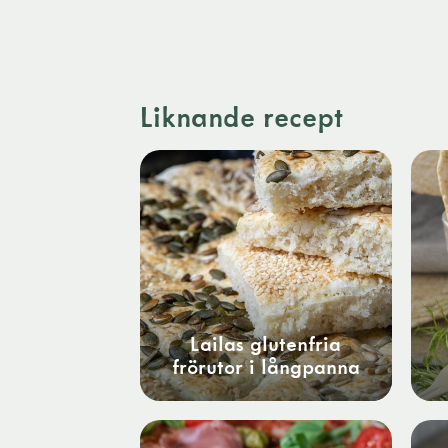
Liknande recept
Lailas glutenfria
frörutor i långpanna