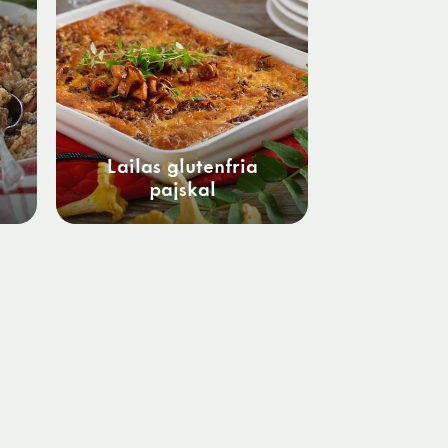
Lailas glutenfria
pajskal