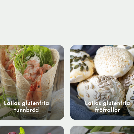
Lailas glutenfria
Lailas glutenfria
tunnbröd
fröfrallor