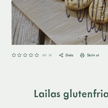
Dela
Skriv ut
0
/5
(
0
)
Lailas glutenfr