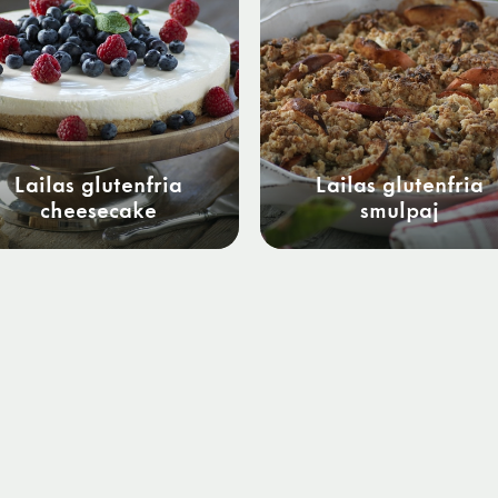
Lailas glutenfria
Lailas glutenfria
cheesecake
smulpaj