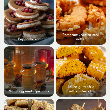
Pomeranskransar med
Pepparkakor
nötter
Lailas glutenfria
Vit glögg med stjärnanis
saffransbiscotti