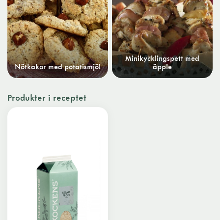
Minikycklingspett med
Nötkakor med potatismjöl
äpple
Produkter i receptet