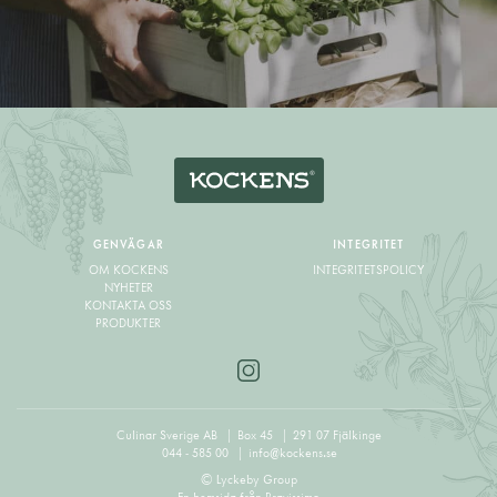
GENVÄGAR
INTEGRITET
OM KOCKENS
INTEGRITETSPOLICY
NYHETER
KONTAKTA OSS
PRODUKTER
Culinar Sverige AB
Box 45
291 07 Fjälkinge
044 - 585 00
info@kockens.se
© Lyckeby Group
En hemsida från
Bravissimo