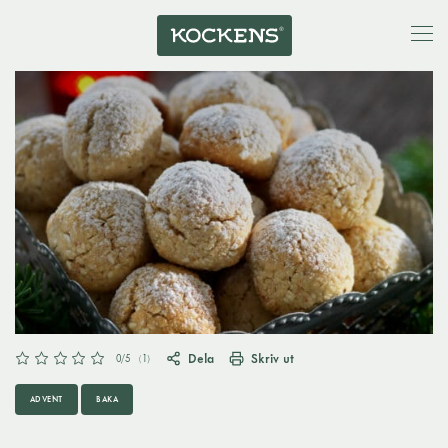
Dela
Skriv ut
0
/5
(
1
)
ADVENT
BAKA