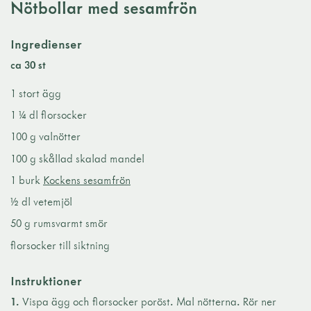
Nötbollar med sesamfrön
Ingredienser
ca 30 st
1 stort ägg
1 ¼ dl florsocker
100 g valnötter
100 g skållad skalad mandel
1 burk
Kockens sesamfrön
½ dl vetemjöl
50 g rumsvarmt smör
florsocker till siktning
Instruktioner
1.
Vispa ägg och florsocker poröst. Mal nötterna. Rör ner