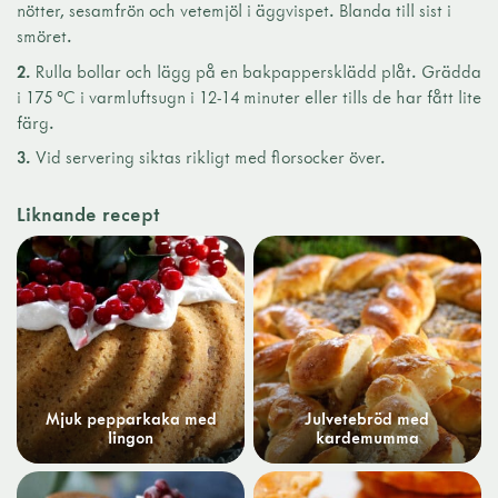
nötter, sesamfrön och vetemjöl i äggvispet. Blanda till sist i
smöret.
2.
Rulla bollar och lägg på en bakpappersklädd plåt. Grädda
i 175 °C i varmluftsugn i 12-14 minuter eller tills de har fått lite
färg.
3.
Vid servering siktas rikligt med florsocker över.
Liknande recept
Mjuk pepparkaka med
Julvetebröd med
lingon
kardemumma