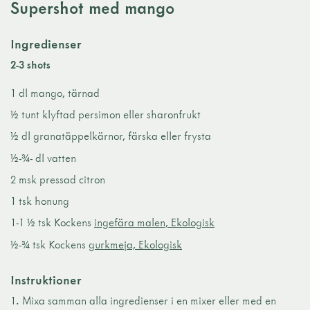
Supershot med mango
Ingredienser
2-3 shots
1 dl mango, tärnad
½ tunt klyftad persimon eller sharonfrukt
½ dl granatäppelkärnor, färska eller frysta
½-¾- dl vatten
2 msk pressad citron
1 tsk honung
1-1 ½ tsk Kockens
ingefära malen, Ekologisk
½-¾ tsk Kockens
gurkmeja, Ekologisk
Instruktioner
Mixa samman alla ingredienser i en mixer eller med en