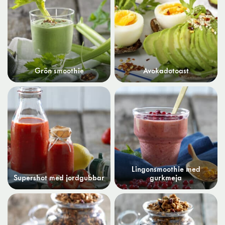
Grön smoothie
Avokadotoast
Lingonsmoothie med
Supershot med jordgubbar
gurkmeja