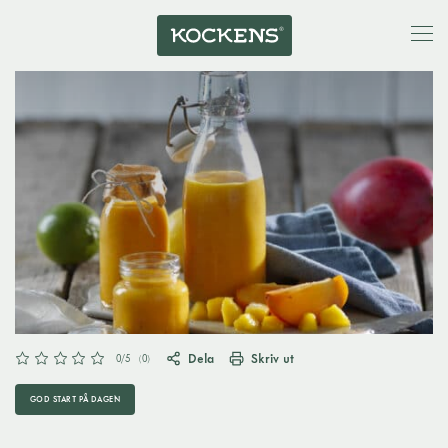
Dela
Skriv ut
0
/5
(
0
)
GOD START PÅ DAGEN