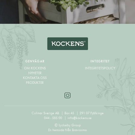
GENVÄGAR
INTEGRITET
OM KOCKENS
INTEGRITETSPOLICY
NYHETER
KONTAKTA OSS
PRODUKTER
Culinar Sverige AB
Box 45
291 07 Fjälkinge
044 - 585 00
info@kockens.se
© Lyckeby Group
En hemsida från
Bravissimo