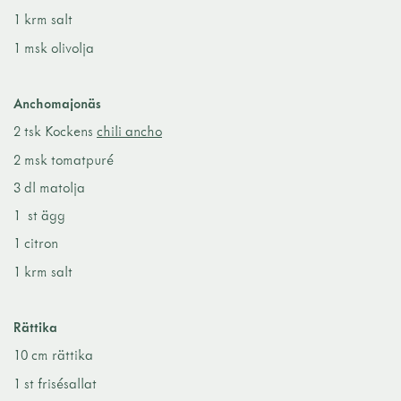
1 krm salt
1 msk olivolja
Anchomajonäs
2 tsk Kockens
chili ancho
2 msk tomatpuré
3 dl matolja
1 st ägg
1 citron
1 krm salt
Rättika
10 cm rättika
1 st frisésallat