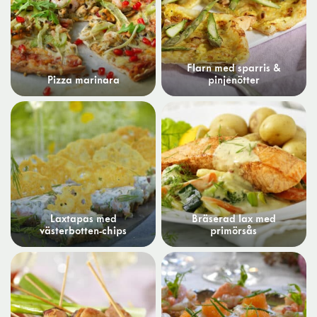
Flarn med sparris &
Pizza marinara
pinjenötter
Laxtapas med
Bräserad lax med
västerbotten-chips
primörsås