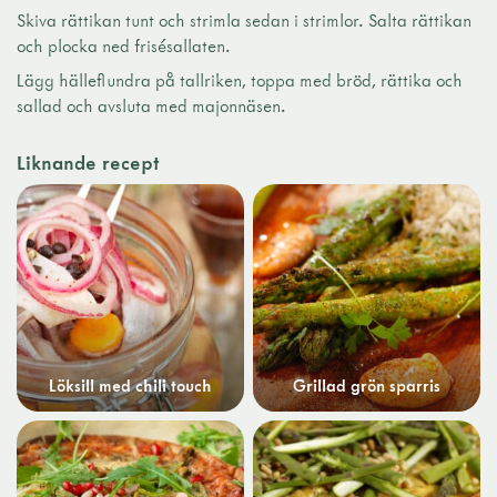
Skiva rättikan tunt och strimla sedan i strimlor. Salta rättikan
och plocka ned frisésallaten.
Lägg hälleflundra på tallriken, toppa med bröd, rättika och
sallad och avsluta med majonnäsen.
Liknande recept
Löksill med chili touch
Grillad grön sparris