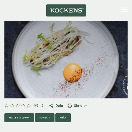
Dela
Skriv ut
0
/5
(
3
)
FISK & SKALDJUR
FÖRRÄTT
NYÅR