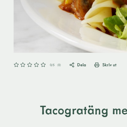
Dela
Skriv ut
0
/5
(
0
)
Tacogratäng me