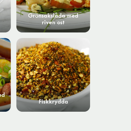
Grönsakslåda med
riven ost
ed
Fiskkrydda