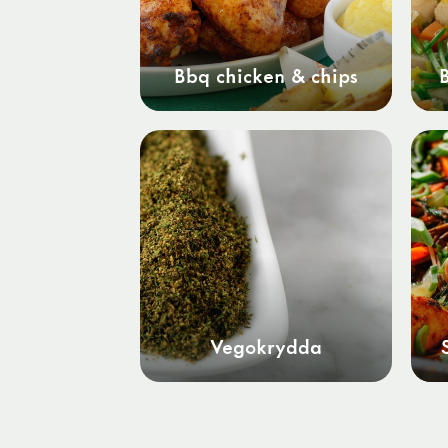
Bbq chicken & chips
Vegokrydda