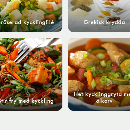
Bräserad kycklingfilé
Grekisk krydda
Het kycklinggryta m
Stir fry med kyckling
ölkorv