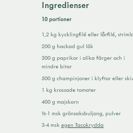
Ingredienser
10 portioner
1,2 kg kycklingfilé eller lårfilé, striml
200 g hackad gul lök
300 g paprikor i olika färger och i
mindre bitar
500 g champinjoner i klyftor eller ski
1 kg krossade tomater
400 g majskorn
½-1 msk grönsaksbuljong, pulver
3-4 msk
egen Tacokrydda