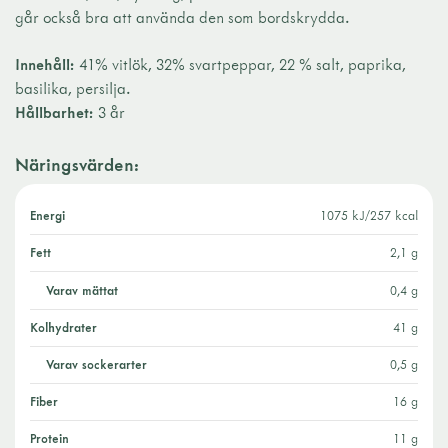
går också bra att använda den som bordskrydda.
Innehåll:
41% vitlök, 32% svartpeppar, 22 % salt, paprika,
basilika, persilja.
Hållbarhet:
3 år
Näringsvärden:
Energi
1075 kJ/257 kcal
Fett
2,1 g
Varav mättat
0,4 g
Kolhydrater
41 g
Varav sockerarter
0,5 g
fiber
16 g
protein
11 g