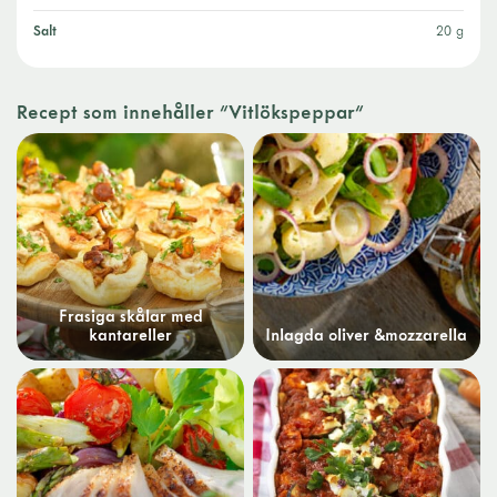
salt
20 g
Recept som innehåller "Vitlökspeppar"
Frasiga skålar med
kantareller
Inlagda oliver &mozzarella