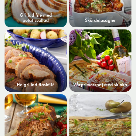
Grillad filé med
potatissallad
Skördelasagne
Helgrillad fläskfilé
Vårprimörspaj med skinka