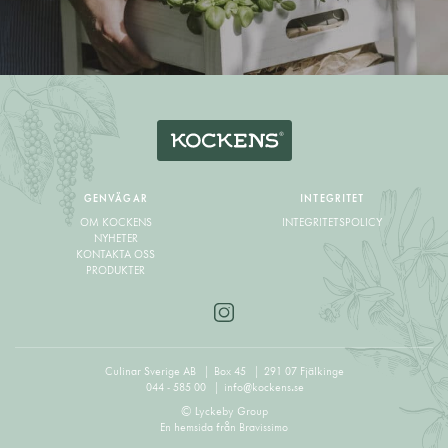
GENVÄGAR
INTEGRITET
OM KOCKENS
INTEGRITETSPOLICY
NYHETER
KONTAKTA OSS
PRODUKTER
Culinar Sverige AB
Box 45
291 07 Fjälkinge
044 - 585 00
info@kockens.se
© Lyckeby Group
En hemsida från
Bravissimo