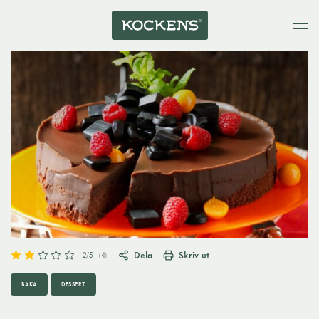
Dela
Skriv ut
2
/5
(
4
)
BAKA
DESSERT