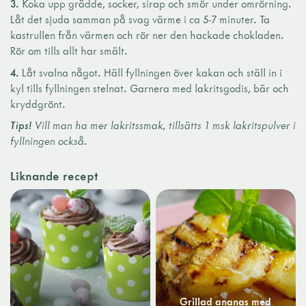
3.
Koka upp grädde, socker, sirap och smör under omrörning.
Låt det sjuda samman på svag värme i ca 5-7 minuter. Ta
kastrullen från värmen och rör ner den hackade chokladen.
Rör om tills allt har smält.
4.
Låt svalna något. Häll fyllningen över kakan och ställ in i
kyl tills fyllningen stelnat. Garnera med lakritsgodis, bär och
kryddgrönt.
Tips!
Vill man ha mer lakritssmak, tillsätts 1 msk lakritspulver i
fyllningen också.
Liknande recept
Grillad ananas med