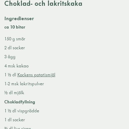
Choklad- och lakritskaka
Ingredienser
ca 10 bitar
150 g smör
2 dl socker
3 ägg
4 msk kakao
1 ½ dl
Kockens potatismjöl
1-2 msk lakritspulver
½ dl mjölk
Chokladfyllning
1 ½ dl vispgrädde
1 dl socker
¾ dl ljus sirap