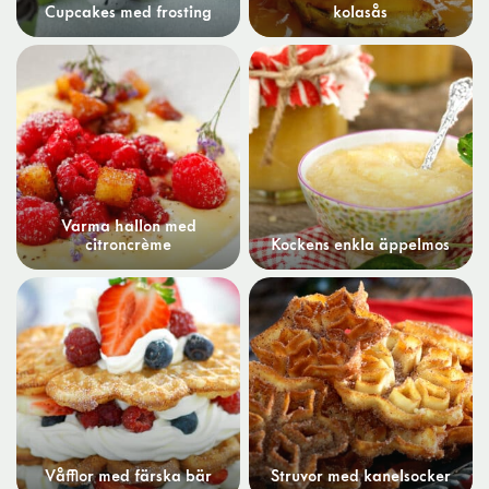
Cupcakes med frosting
kolasås
Varma hallon med
citroncrème
Kockens enkla äppelmos
Våfflor med färska bär
Struvor med kanelsocker