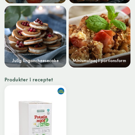
Julig lingoncheesecake
Minismulpaj i portionsform
Produkter i receptet