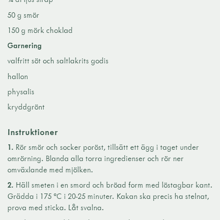
50 g smör
150 g mörk choklad
Garnering
valfritt söt och saltlakrits godis
hallon
physalis
kryddgrönt
Instruktioner
1.
Rör smör och socker poröst, tillsätt ett ägg i taget under
omrörning. Blanda alla torra ingredienser och rör ner
omväxlande med mjölken.
2.
Häll smeten i en smord och bröad form med löstagbar kant.
Grädda i 175 °C i 20-25 minuter. Kakan ska precis ha stelnat,
prova med sticka. Låt svalna.