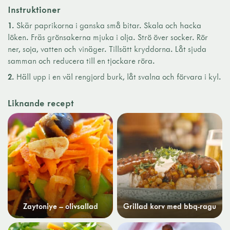
Instruktioner
1.
Skär paprikorna i ganska små bitar. Skala och hacka
löken. Fräs grönsakerna mjuka i olja. Strö över socker. Rör
ner, soja, vatten och vinäger. Tillsätt kryddorna. Låt sjuda
samman och reducera till en tjockare röra.
2.
Häll upp i en väl rengjord burk, låt svalna och förvara i kyl.
Liknande recept
Zaytoniye – olivsallad
Grillad korv med bbq-ragu