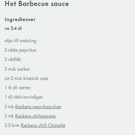
Het Barbecue sauce
Ingredienser
ca 3-4 dl
olja till stekning
3 röda paprikor
2 rödlök
3 msk socker
ca 2 msk kinesisk soja
1 ½ dl vatten
1 dl rödvinsvinäger
2 tsk
Kockens paprikapulver
2 tsk
Kockens chilipeppar
2-3 krm
Kockens chili Chipotle