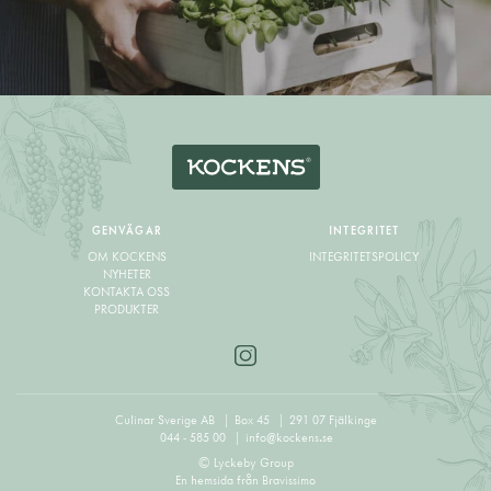
GENVÄGAR
INTEGRITET
OM KOCKENS
INTEGRITETSPOLICY
NYHETER
KONTAKTA OSS
PRODUKTER
Culinar Sverige AB
Box 45
291 07 Fjälkinge
044 - 585 00
info@kockens.se
© Lyckeby Group
En hemsida från
Bravissimo