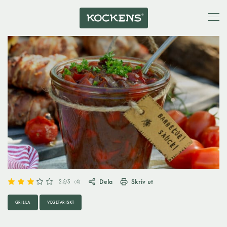
Dela
Skriv ut
2.5
/5
(
4
)
GRILLA
VEGETARISKT