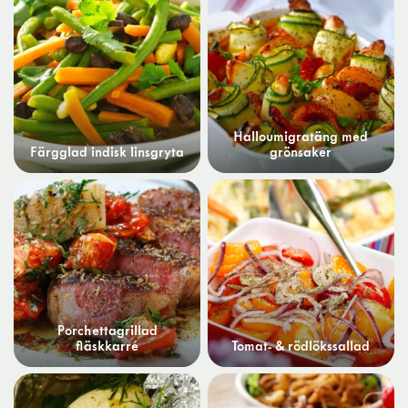
Halloumigratäng med
Färgglad indisk linsgryta
grönsaker
Porchettagrillad
fläskkarré
Tomat- & rödlökssallad