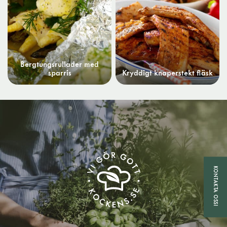
Bergtungsrullader med
sparris
Kryddigt knaperstekt fläsk
KONTAKTA OSS!