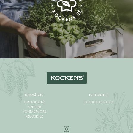
GENVÄGAR
INTEGRITET
OM KOCKENS
INTEGRITETSPOLICY
NYHETER
KONTAKTA OSS
PRODUKTER