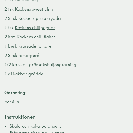
2 tsk
Kockens sweet chili
2-3 tsk
Kockens pizzakrydda
1 tsk
Kockens chilipeppar
2 krm
Kockens chili flakes
1 burk krossade tomater
2-3 tsk tomatpuré
1/2 kalv- el. grönsaksbuljongtärning
1 dl kokbar grädde
Garnering:
persilja
Instruktioner
Skala och koka potatisen.
Fräs purjolöken mjuk i smör.