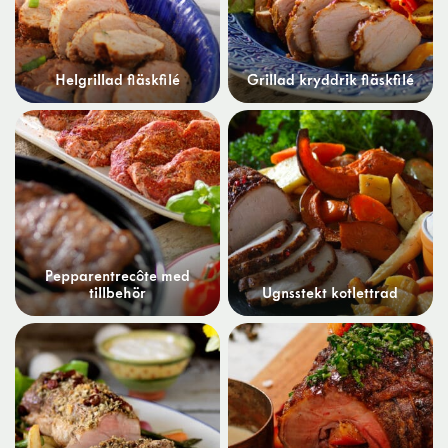
Helgrillad fläskfilé
Grillad kryddrik fläskfilé
Pepparentrecôte med
tillbehör
Ugnsstekt kotlettrad