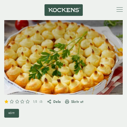
Dela
Skriv ut
1
/5
(
5
)
KÖTT