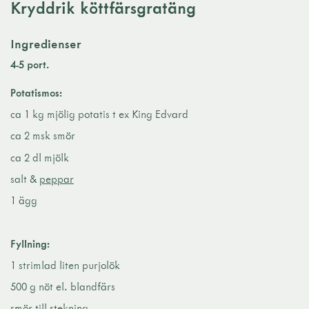
Kryddrik köttfärsgratäng
Ingredienser
4-5 port.
Potatismos:
ca 1 kg mjölig potatis t ex King Edvard
ca 2 msk smör
ca 2 dl mjölk
salt &
peppar
1 ägg
Fyllning:
1 strimlad liten purjolök
500 g nöt el. blandfärs
smör till stekning