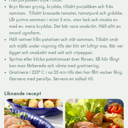
Bryn färsen grynig, krydda, tillsätt purjolöken och fräs
samman. Tillsätt krossade tomater, tomatpuré och grädde.
Låt puttra samman i minst 5 min. utan lock och smaka av
med ev. mera kryddor. Det bör vara smakrikt. Häll allti en
smord ugnsform.
Häll vattnet från potatisen och stöt samman. Tillsätt smör
och mjölk under vispning tills det blir ett luftigt mos. Rör ner
ägget och smaksätt med salt och vitpeppar.
Spritsa eller klicka potatismoset över färsen. Så här långt
kan man förbereda och vänta med gratinering.
Gratinera i 225° C i ca 25 min tills den har fått vacker färg.
Garnera med persilja. Servera en sallad till.
Liknande recept