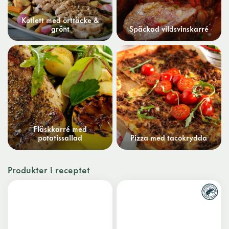
Kotlett med örttäcke &
grönt
Späckad vildsvinskarré
Fläskkarré med
potatissallad
Pizza med tacokrydda
Produkter i receptet