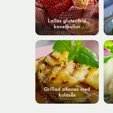
Lailas glutenfria
kanelbullar
Grillad ananas med
kolasås