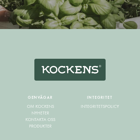
GENVÄGAR
INTEGRITET
OM KOCKENS
INTEGRITETSPOLICY
NYHETER
KONTAKTA OSS
PRODUKTER