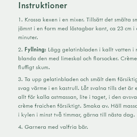
Instruktioner
1. Krossa kexen i en mixer. Tillsätt det smälta 
jämnt i en form med löstagbar kant, ca 23 cm i d
minuter.
2.
Fyllning:
Lägg gelatinbladen i kallt vatten i 
blanda den med limeskal och florsocker. Crème f
fluffigt skum.
3. Ta upp gelatinbladen och smält dem försikti
svag värme i en kastrull. Låt svalna tills det är
allt för kalla ostmassan, lite i taget, i den avsv
crème fraichen försiktigt. Smaka av. Häll massa
i kylen i minst två timmar, gärna till nästa dag.
4. Garnera med valfria bär.