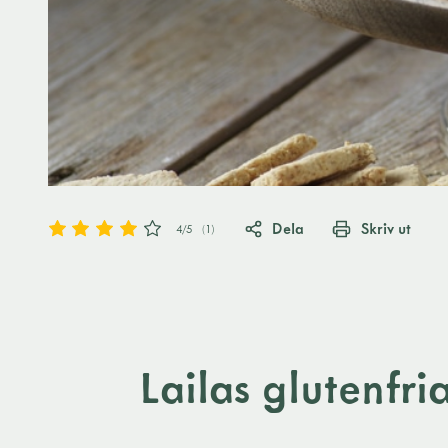
Dela
Skriv ut
4
/5
(
1
)
Lailas glutenfr