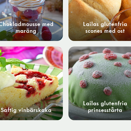
Chokladmousse med
Lailas glutenfria
maräng
scones med ost
Lailas glutenfria
Saftig vinbärskaka
prinsesstårta