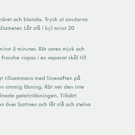
smöret och blanda. Tryck ut smulorna
iameter. Låt stå i kyl minst 20
minst 5 minuter. Rör osten mjuk och
raiche vispas i en separat skål till
gt tillsammans med limesaften på
 en simmig lösning. Rör ner den inte
alnade gelatinlösningen. Tillsätt
n över bottnen och låt stå och stelna