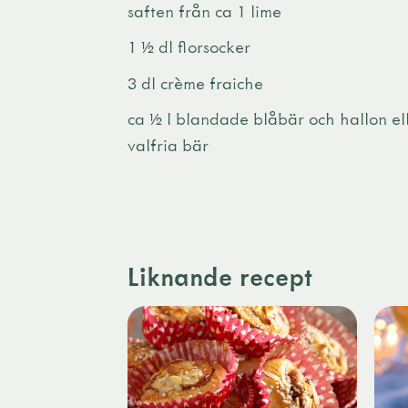
saften från ca 1 lime
1 ½ dl florsocker
3 dl crème fraiche
ca ½ l blandade blåbär och hallon el
valfria bär
Liknande recept