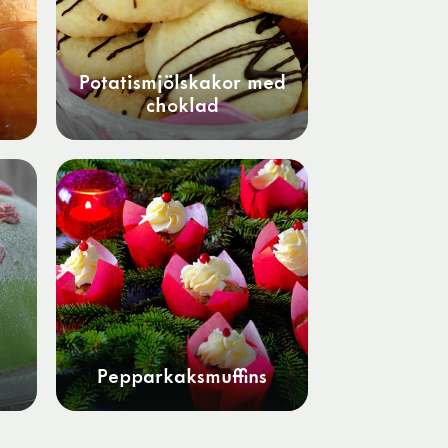
Potatismjölskakor med
choklad
Pepparkaks­muffins