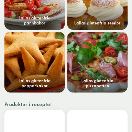
Lailas glutenfria
pannkakor
Lailas glutenfria semlor
Lailas glutenfria
Lailas glutenfria
pepparkakor
pizzabotten
Produkter i receptet