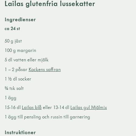
Lailas glutenfria lussekatter
Ingredienser
ca 24 st
50 g jäst
100 g margarin
5 dl vatten eller mjölk
1 – 2 påsar
Kockens saffran
1 ½ dl socker
¾ tsk salt
1 ägg
15-16 dl
Lailas blå
eller 13-14 dl
Lailas gul Mjölmix
1 ägg till pensling och russin till garnering
Instruktioner