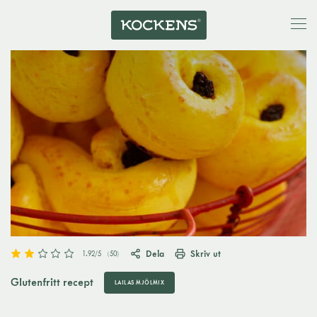
Dela
Skriv ut
1.92
/5
(
50
)
Glutenfritt recept
LAILAS MJÖLMIX