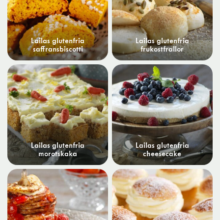
Lailas glutenfria
Lailas glutenfria
saffransbiscotti
frukostfrallor
Lailas glutenfria
Lailas glutenfria
morotskaka
cheesecake