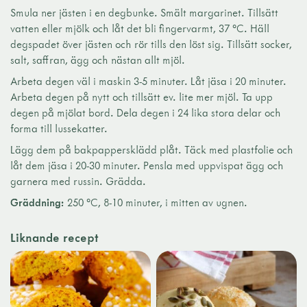
Smula ner jästen i en degbunke. Smält margarinet. Tillsätt
vatten eller mjölk och låt det bli fingervarmt, 37 °C. Häll
degspadet över jästen och rör tills den löst sig. Tillsätt socker,
salt, saffran, ägg och nästan allt mjöl.
Arbeta degen väl i maskin 3-5 minuter. Låt jäsa i 20 minuter.
Arbeta degen på nytt och tillsätt ev. lite mer mjöl. Ta upp
degen på mjölat bord. Dela degen i 24 lika stora delar och
forma till lussekatter.
Lägg dem på bakpappersklädd plåt. Täck med plastfolie och
låt dem jäsa i 20-30 minuter. Pensla med uppvispat ägg och
garnera med russin. Grädda.
Gräddning:
250 °C, 8-10 minuter, i mitten av ugnen.
Liknande recept