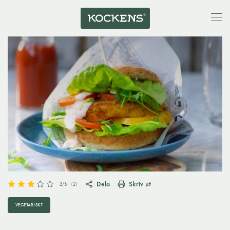
Dela
Skriv ut
3
/5
(
2
)
VEGETARISKT