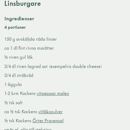
Linsburgare
Ingredienser
4 portioner
150 g avsköljda röda linser
ca 1 dl fint rivna morötter
½ riven gul lök
3/4 dl riven lagrad ost (exempelvis double cheese)
3/4 dl ströbröd
1 äggula
1-2 krm Kockens
vitpeppar malen
½ tsk salt
ca ½ tsk Kockens
vitlökspulver
½ tsk Kockens
Örter Provencal
smör el. olja till stekning