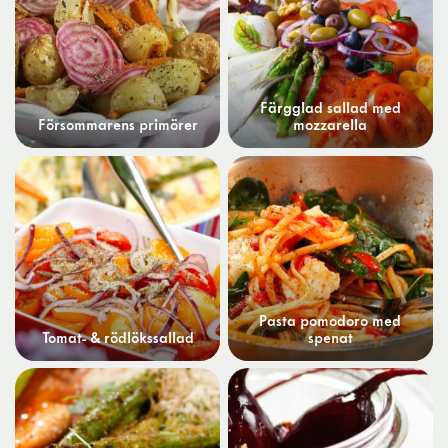
Färgglad sallad med
Försommarens primörer
mozzarella
Pasta pomodoro med
Tomat- & rödlökssallad
spenat