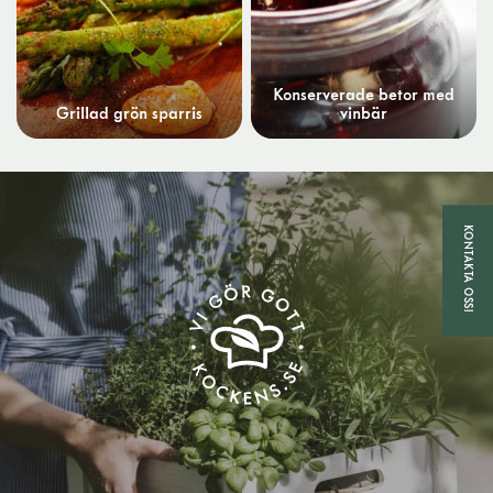
Konserverade betor med
Grillad grön sparris
vinbär
KONTAKTA OSS!