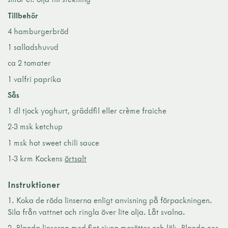
Tillbehör
4 hamburgerbröd
1 salladshuvud
ca 2 tomater
1 valfri paprika
Sås
1 dl tjock yoghurt, gräddfil eller crème fraiche
2-3 msk ketchup
1 msk hot sweet chili sauce
1-3 krm Kockens
örtsalt
Instruktioner
Koka de röda linserna enligt anvisning på förpackningen.
Sila från vattnet och ringla över lite olja. Låt svalna.
Blanda linserna med fint rivna morötter och lök. Blanda ner