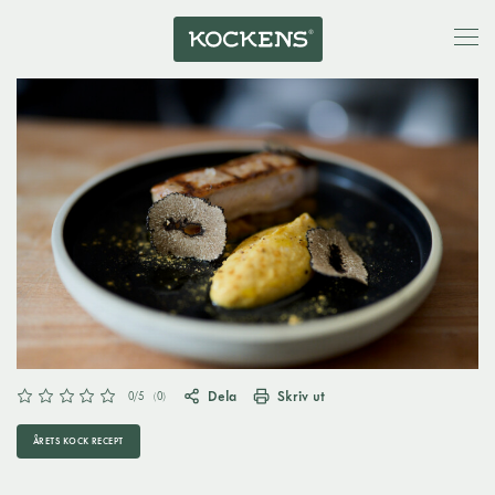
Dela
Skriv ut
0
/5
(
0
)
ÅRETS KOCK RECEPT