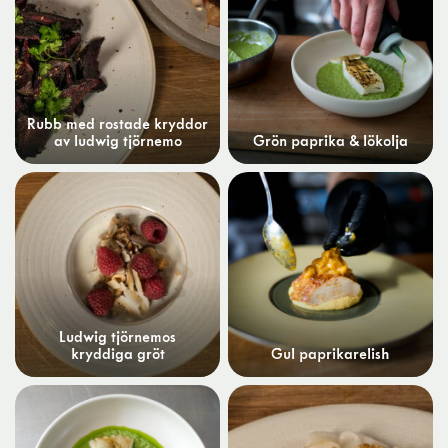
Rubb med rostade kryddor
av ludwig tjörnemo
Grön paprika & lökolja
Ludwig tjörnemos
kryddiga gröt
Gul paprikarelish