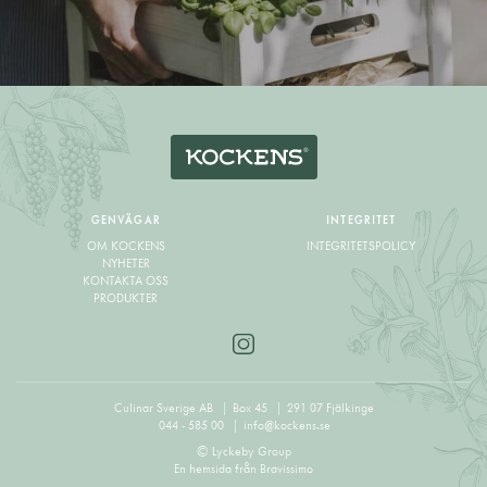
GENVÄGAR
INTEGRITET
OM KOCKENS
INTEGRITETSPOLICY
NYHETER
KONTAKTA OSS
PRODUKTER
Culinar Sverige AB
Box 45
291 07 Fjälkinge
044 - 585 00
info@kockens.se
© Lyckeby Group
En hemsida från
Bravissimo