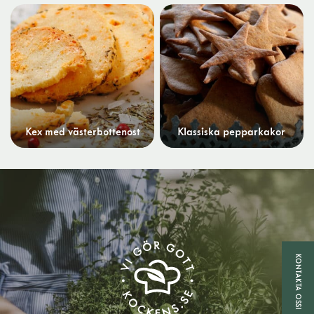
Kex med västerbottenost
Klassiska pepparkakor
KONTAKTA OSS!