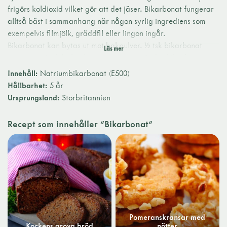
frigörs koldioxid vilket gör att det jäser. Bikarbonat fungerar
alltså bäst i sammanhang när någon syrlig ingrediens som
exempelvis filmjölk, gräddfil eller lingon ingår.
Bikarbonat kan bytas ut mot bakpulver. ½ tsk bikarbonat
motsvarar 1 tsk bakpulver. Om man använder bikarbonat i en
ljus kaka, exempelvis sockerkaka, finns dock risken att kakan
Innehåll:
Natriumbikarbonat (E500)
blir missfärgad. Bikarbonat passar bäst till mörka kakor
Hållbarhet:
5 år
såsom mjuk pepparkaka och morotskaka.
Ursprungsland:
Storbritannien
Bikarbonat är ett godkänt tillsatsämne i Sverige med E-
nummer E500.
Recept som innehåller "Bikarbonat"
Pomeranskransar med
Kockens grova bröd
nötter