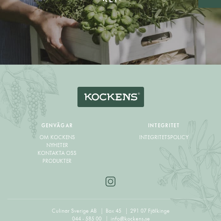
GENVÄGAR
INTEGRITET
OM KOCKENS
INTEGRITETSPOLICY
NYHETER
KONTAKTA OSS
PRODUKTER
Culinar Sverige AB
Box 45
291 07 Fjälkinge
044 - 585 00
info@kockens.se