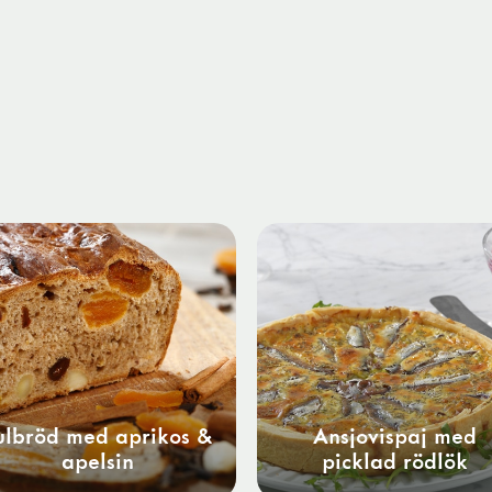
ulbröd med aprikos &
Ansjovispaj med
apelsin
picklad rödlök