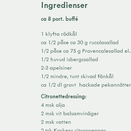
Ingredienser
ca 8 port. buffé
1 klyfta rödkål
ca 1/2 påse ca 30 g rucolasallad
1/2 påse ca 75 g Provencalesallad el.
1/2 huvud isbergssallad
2-3 apelsiner
1/2 mindre, tunt skivad fänkål
ca 1/2 dl grovt hackade pekannötter
Citronettedressing:
4 msk olja
2 msk vit balsamvinäger
2 msk vatten
2 tsk
Kockens citronpeppar