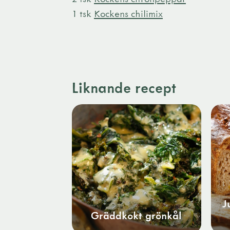
1 tsk
Kockens chilimix
Liknande recept
J
Gräddkokt grönkål