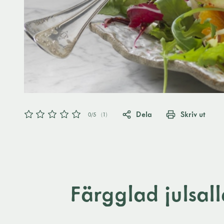
Dela
Skriv ut
0
/5
(
1
)
Färgglad julsal