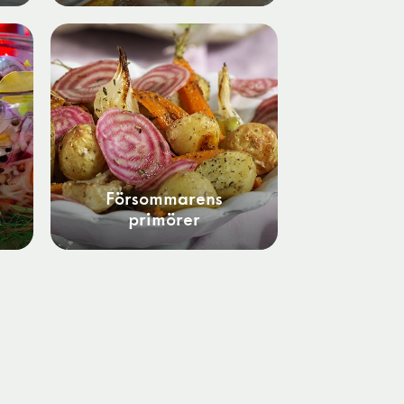
Försommarens
l
primörer