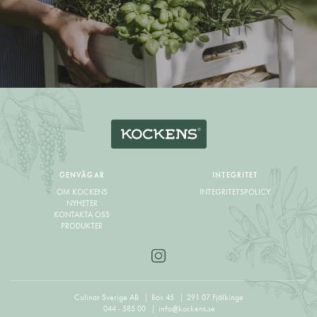
GENVÄGAR
INTEGRITET
OM KOCKENS
INTEGRITETSPOLICY
NYHETER
KONTAKTA OSS
PRODUKTER
Culinar Sverige AB
Box 45
291 07 Fjälkinge
044 - 585 00
info@kockens.se