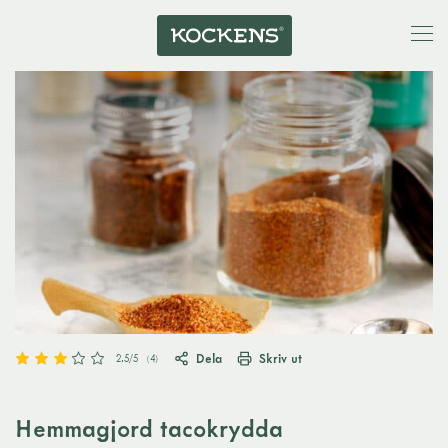
Dela
Skriv ut
2.5
/5
(
4
)
Hemmagjord tacokrydda