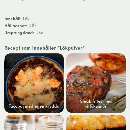
Innehåll:
Lök
Hållbarhet:
3 år
Ursprungsland:
USA
Recept som innehåller "Lökpulver"
Steak frites med
Tacopaj med egen krydda
vitlökssmör