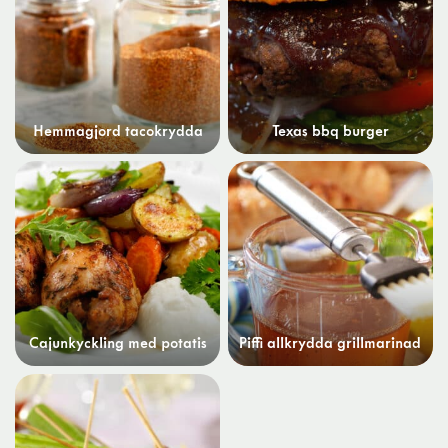
Hemmagjord tacokrydda
Texas bbq burger
Cajunkyckling med potatis
Piffi allkrydda grillmarinad