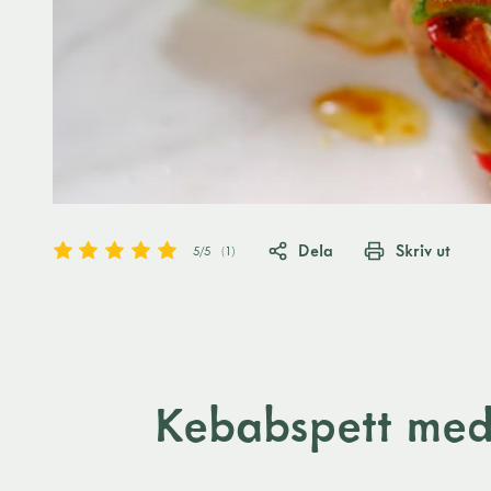
Dela
Skriv ut
5
/5
(
1
)
Kebabspett med