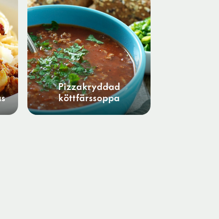
Pizzakryddad
ås
köttfärssoppa