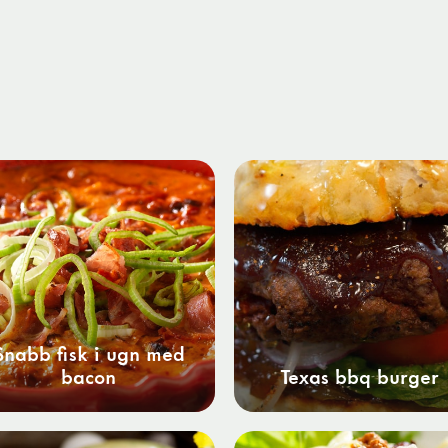
Snabb fisk i ugn med
bacon
Texas bbq burger