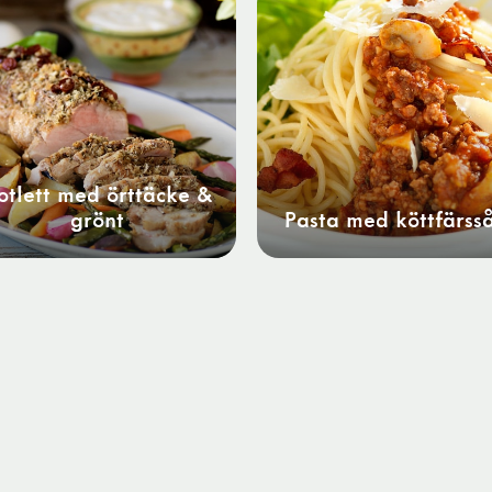
otlett med örttäcke &
grönt
Pasta med köttfärss