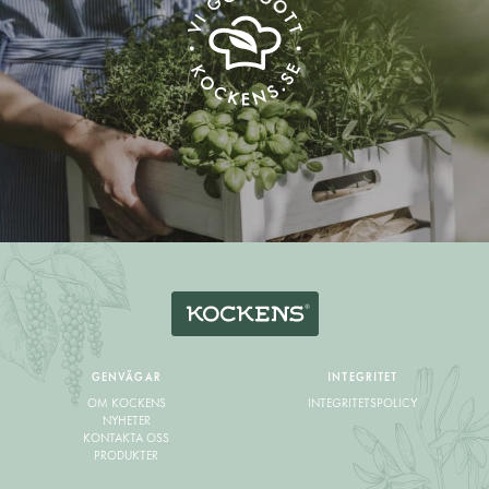
GENVÄGAR
INTEGRITET
OM KOCKENS
INTEGRITETSPOLICY
NYHETER
KONTAKTA OSS
PRODUKTER