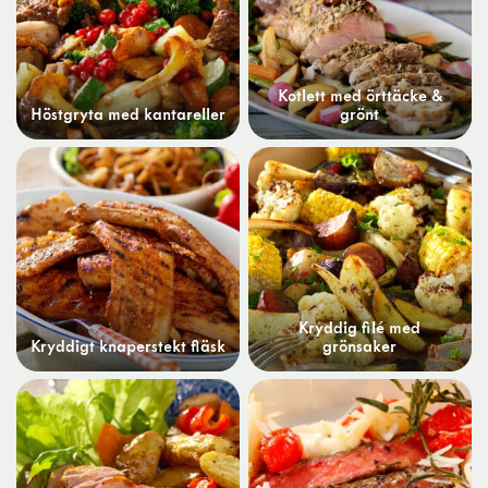
Kotlett med örttäcke &
Höstgryta med kantareller
grönt
Kryddig filé med
Kryddigt knaperstekt fläsk
grönsaker