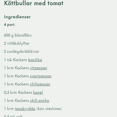
Köttbullar med tomat
Ingredienser
4 port.
600 g blandfärs
2 vitlöksklyftor
2 surdegsbrödskivor
1 tsk Kockens
basilika
1 krm Kockens
vitpeppar
1 krm Kockens
svartpeppar
1 krm Kockens
chilipeppar
0,5 krm Kockens
kanel
1 krm Kockens
chili ancho
1 krm
tacokrydda
(kan uteslutas)
0,5 tsk salt