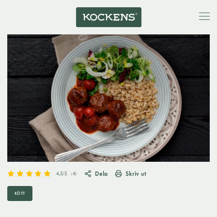
Dela
Skriv ut
4.5
/5
(
4
)
KÖTT