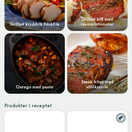
Grillad biff med
Grillad kryddrik fläskfilé
rosmarintomater
Steak frites med
Oxragu med pasta
vitlökssmör
Produkter i receptet