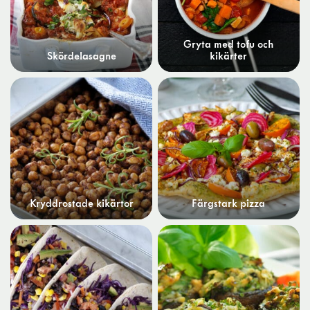
Gryta med tofu och
Skördelasagne
kikärter
Kryddrostade kikärtor
Färgstark pizza