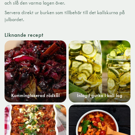
och slå den varma lagen över.
Servera direkt ur burken som tillbehör till det kallskurna på
julbordet.
Liknande recept
Kumminglaserad rödkål
Inlagd gurka i kall lag