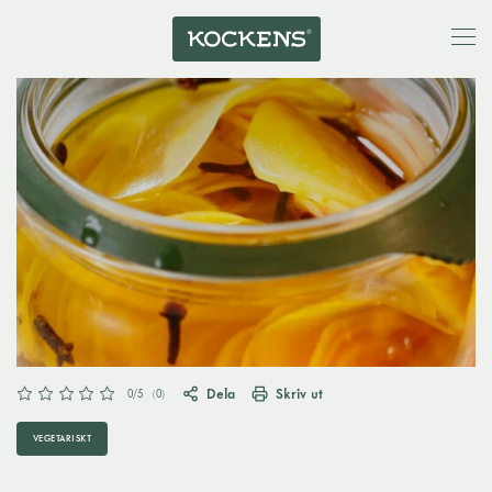
Dela
Skriv ut
0
/5
(
0
)
VEGETARISKT