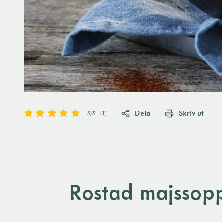
Dela
Skriv ut
5
/5
(
1
)
Rostad majssop