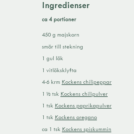
Ingredienser
ca 4 portioner
450 g majskorn
smör till stekning
1 gul lök
1 vitlöksklyfta
4-6 krm
Kockens chilipeppar
1 ½ tsk
Kockens chilipulver
1 tsk
Kockens paprikapulver
1 tsk
Kockens oregano
ca 1 tsk
Kockens spiskummin