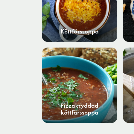
Köttfärssoppa
Pizzakryddad
köttfärssoppa