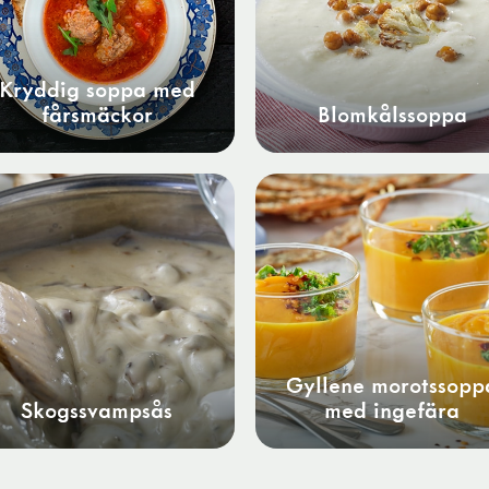
Kryddig soppa med
fårsmäckor
Blomkålssoppa
Gyllene morotssopp
Skogssvampsås
med ingefära