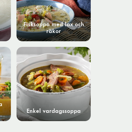
Fisksoppa med lax och
räkor
a
Enkel vardagssoppa