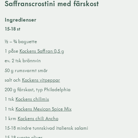
Saffranscrostini med färskost
Ingredienser
15-18 st
½ – ¾ baguette
1 påse
Kockens Saffran 0,5 g
ev. 2 tsk brännvin
50 g rumsvarmt smör
salt och
Kockens vitpeppar
200 g färskost, typ Philadelphia
1 tsk
Kockens chilimix
1 tsk
Kockens Mexican Spice Mix
1 krm
Kockens chili Ancho
15-18 mindre tunnskivad italiensk salami
15-18 svarta oliver