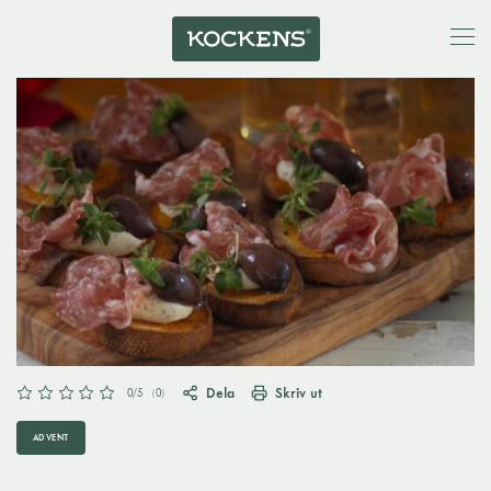
Dela
Skriv ut
0
/5
(
0
)
ADVENT