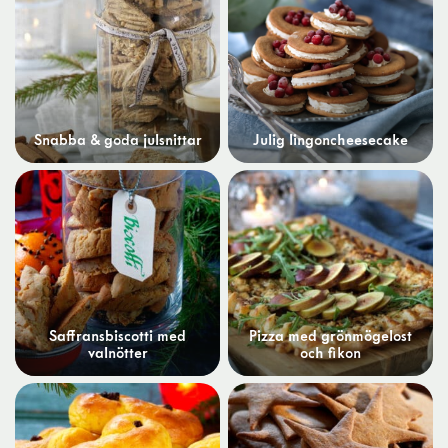
Snabba & goda julsnittar
Julig lingoncheesecake
Saffransbiscotti med
Pizza med grönmögelost
valnötter
och fikon