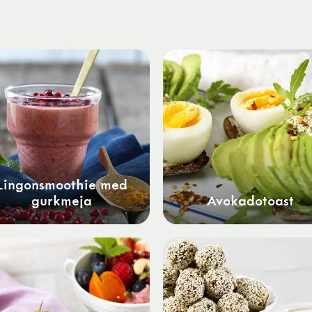
Lingonsmoothie med
gurkmeja
Avokadotoast