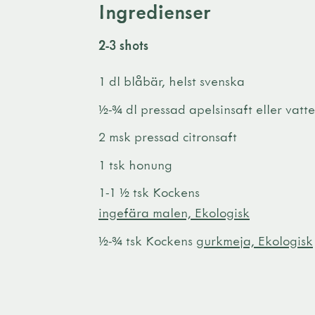
Ingredienser
2-3 shots
1 dl blåbär, helst svenska
½-¾ dl pressad apelsinsaft eller vatt
2 msk pressad citronsaft
1 tsk honung
1-1 ½ tsk Kockens
ingefära malen, Ekologisk
½-¾ tsk Kockens
gurkmeja, Ekologisk