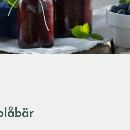
blåbär