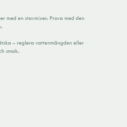
ler med en stavmixer. Prova med den
s.
ätska – reglera vattenmängden eller
och smak.