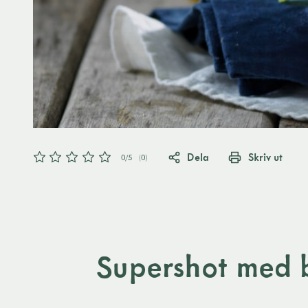
Dela
Skriv ut
0
/5
(
0
)
Supershot med 