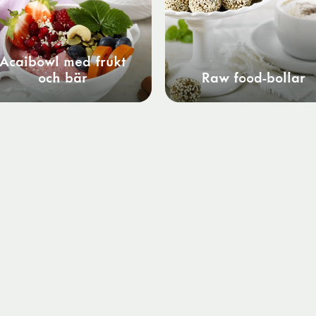
Acaibowl med frukt
och bär
Raw food-bollar