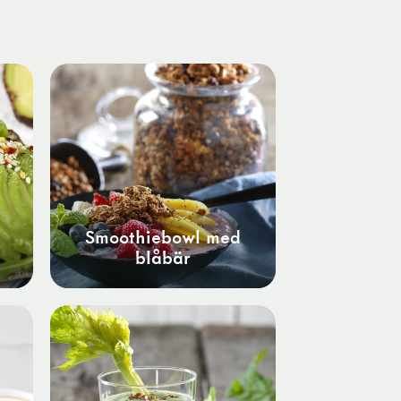
Smoothiebowl med
blåbär