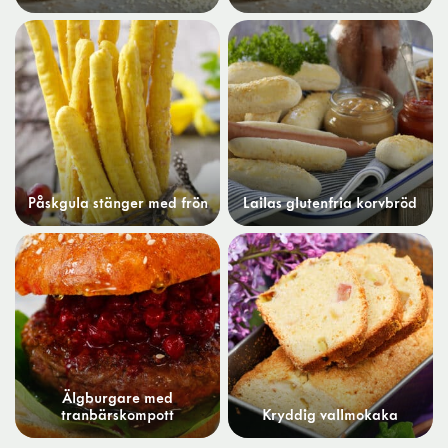
Påskgula stänger med frön
Lailas glutenfria korvbröd
Älgburgare med
tranbärskompott
Kryddig vallmokaka